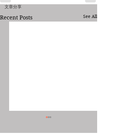
文章分享
See All
Recent Posts