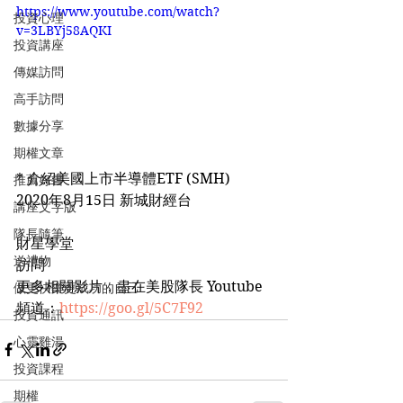
https://www.youtube.com/watch?
投資心理
v=3LBYj58AQKI
投資講座
傳媒訪問
高手訪問
數據分享
期權文章
* 介紹美國上市半導體ETF (SMH)
推薦好書
2020年8月15日 新城財經台
講座文字版
隊長隨筆
財星學堂
送禮物
訪問
更多相關影片，盡在美股隊長 Youtube 
做更快樂更成功的自己
頻道：
https://goo.gl/5C7F92
投資通訊
心靈雞湯
投資課程
期權