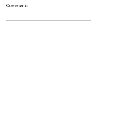
Comments
Write a comment...
[美股隊長] 如何周一至週
【黃金交叉】標普
五24小時交易美股
黃金交叉
Featured Review
【隊長送🎁】華盛証券 輕鬆
下載《美股隊
交易美股及ETFs
「板塊輪動圖」