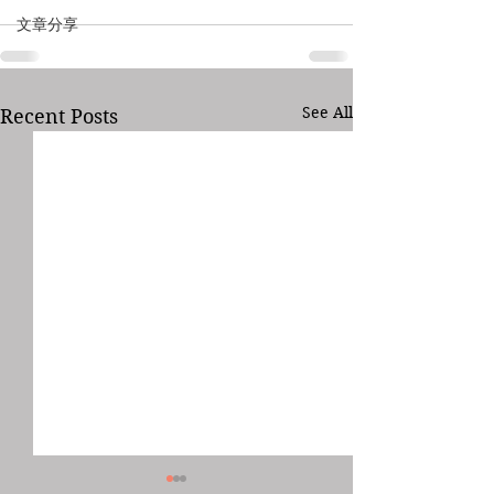
文章分享
See All
Recent Posts