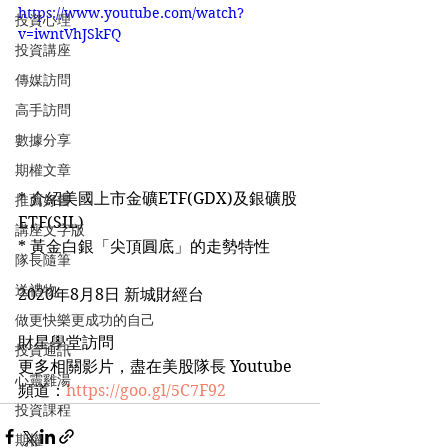
https://www.youtube.com/watch?
投資心理
v=iwntVhJSkFQ
投資講座
傳媒訪問
高手訪問
數據分享
期權文章
* 介紹美國上市金礦ETF(GDX)及銀礦股
推薦好書
ETF(SIL)
講座文字版
* 黃金白銀「尖頂圓底」的走勢特性
隊長隨筆
送禮物
2020年8月8日 新城財經台
做更快樂更成功的自己
財星學堂訪問
投資通訊
更多相關影片，盡在美股隊長 Youtube 
心靈雞湯
頻道：
https://goo.gl/5C7F92
投資課程
期權