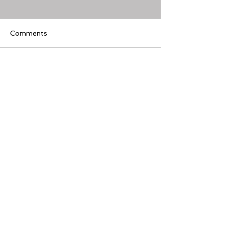
Comments
Write a comment...
[美股隊長] 如何周一至週
【黃金交叉】標普
五24小時交易美股
黃金交叉
Featured Review