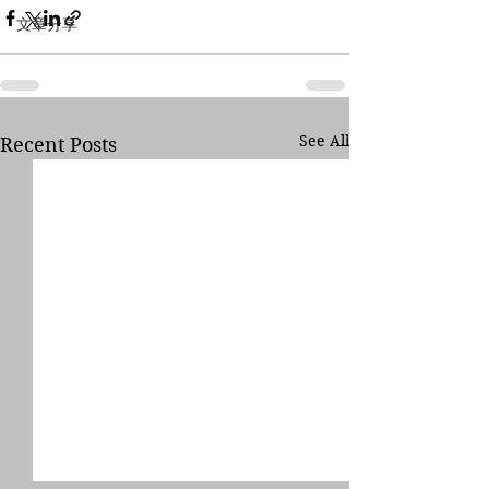
文章分享
See All
Recent Posts