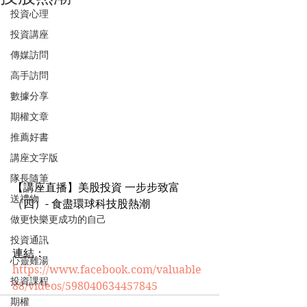
投資心理
投資講座
傳媒訪問
高手訪問
數據分享
期權文章
推薦好書
講座文字版
隊長隨筆
【講座直播】美股投資 一步步致富
送禮物
（四）- 食盡環球科技股熱潮
做更快樂更成功的自己
投資通訊
連結： 
心靈雞湯
https://www.facebook.com/valuable
投資課程
88/videos/598040634457845
期權