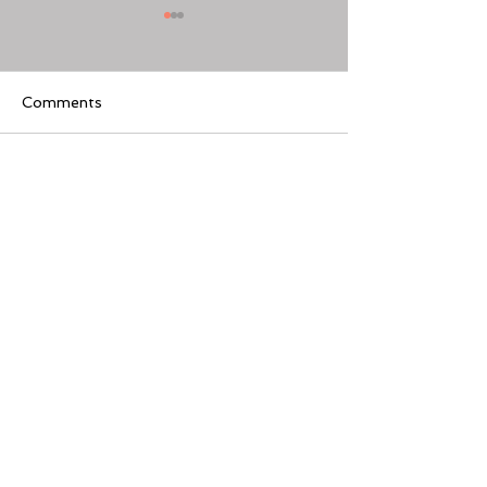
Comments
Write a comment...
[美股隊長] 如何周一至週
【黃金交叉】標普
五24小時交易美股
黃金交叉
Featured Review