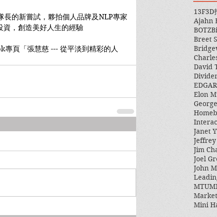
13F
3D
是隊長的新嘗試，夥拍個人品牌及NLP專家
Ajahn
享自我投資，創造美好人生的經驗
BOTZ
B
Breet 
Bridge
book專頁「張慧慈 --- 從平淡到精彩的人
Charle
David 
Divide
EDGAR
Elon M
George
Homeb
Intera
Janet Y
Jeffre
Jim Ch
Joel Gr
John 
Leadin
MTUM
Market
Mini H