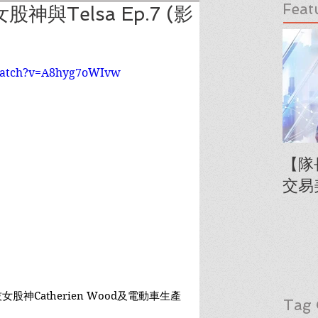
Feat
與Telsa Ep.7 (影
watch?v=A8hyg7oWIvw
【隊
交易
神Catherien Wood及電動車生產
Tag 