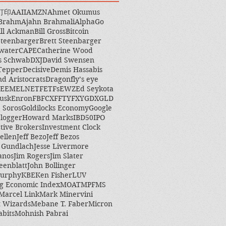
打印
AAII
AMZN
Ahmet Okumus
 Brahm
Ajahn Brahmali
AlphaGo
ill Ackman
Bill Gross
Bitcoin
Steenbarger
Brett Steenbarger
water
CAPE
Catherine Wood
s Schwab
DXJ
David Swensen
Tepper
Decisive
Demis Hassabis
nd Aristocrats
Dragonfly’s eye
EEM
ELN
ETF
ETFs
EWZ
Ed Seykota
usk
Enron
FB
FCX
FFTY
FXY
GDX
GLD
 Soros
Goldilocks Economy
Google
logger
Howard Marks
IBD50
IPO
ctive Brokers
Investment Clock
ellen
Jeff Bezo
Jeff Bezos
y Gundlach
Jesse Livermore
anos
Jim Rogers
Jim Slater
eenblatt
John Bollinger
Murphy
KBE
Ken Fisher
LUV
g Economic Index
MOAT
MPF
MS
Marcel Link
Mark Minervini
 Wizards
Mebane T. Faber
Micron
abits
Mohnish Pabrai