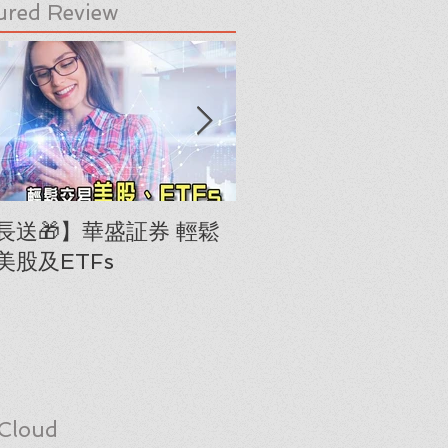
ured Review
長送🎁】華盛証券 輕鬆
下載《美股隊長手冊
美股及ETFs
「板塊輪動圖」(RRG
Cloud