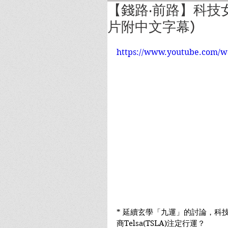
【錢路‧前路】科技女股神
片附中文字幕)
https://www.youtube.com/
* 延續玄學「九運」的討論，科技女股
商Telsa(TSLA)注定行運？