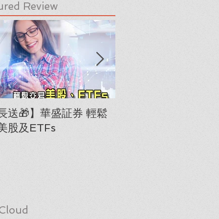
ured Review
長送🎁】華盛証券 輕鬆
下載《美股隊長手冊
美股及ETFs
「板塊輪動圖」(RRG
Cloud