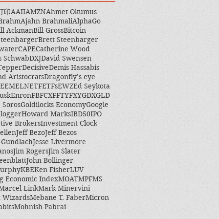
打印
AAII
AMZN
Ahmet Okumus
 Brahm
Ajahn Brahmali
AlphaGo
ill Ackman
Bill Gross
Bitcoin
Steenbarger
Brett Steenbarger
water
CAPE
Catherine Wood
s Schwab
DXJ
David Swensen
Tepper
Decisive
Demis Hassabis
nd Aristocrats
Dragonfly’s eye
EEM
ELN
ETF
ETFs
EWZ
Ed Seykota
usk
Enron
FB
FCX
FFTY
FXY
GDX
GLD
 Soros
Goldilocks Economy
Google
logger
Howard Marks
IBD50
IPO
ctive Brokers
Investment Clock
ellen
Jeff Bezo
Jeff Bezos
y Gundlach
Jesse Livermore
anos
Jim Rogers
Jim Slater
eenblatt
John Bollinger
Murphy
KBE
Ken Fisher
LUV
g Economic Index
MOAT
MPF
MS
Marcel Link
Mark Minervini
 Wizards
Mebane T. Faber
Micron
abits
Mohnish Pabrai