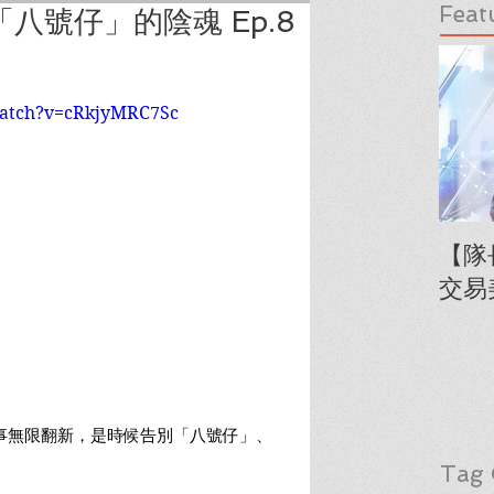
Feat
八號仔」的陰魂 Ep.8
watch?v=cRkjyMRC7Sc
【隊
交易
十年人事無限翻新，是時候告別「八號仔」、
Tag 