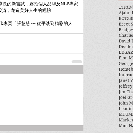
是隊長的新嘗試，夥拍個人品牌及NLP專家
13F
3D
享自我投資，創造美好人生的經驗
Ajahn
BOTZ
B
book專頁「張慧慈 --- 從平淡到精彩的人
Breet 
Bridge
Charle
David 
Divide
EDGAR
Elon M
George
Homeb
Intera
Janet Y
Jeffre
Jim Ch
Joel Gr
John 
Leadin
MTUM
Market
Mini H