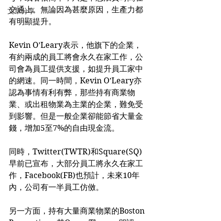
交通上。無論因為甚麼原因，生產力都
文章分享
有明顯提升。
Kevin O’Leary表示，他旗下的企業，
有約兩成的員工將會永久在家工作，公
司會為員工提供支援，如提升員工家中
的網速。同一時間，Kevin O’Leary亦
認為事情有利有弊，那些持有商業物
業、或出租物業為主業的企業，難免受
到影響。但是一般企業卻能節省大量金
錢，增加5至7%的自由現金流。
同時，Twitter(TWTR)和Square(SQ)
早前已宣布，大部分員工將永久在家工
作，Facebook(FB)也預計，未來10年
內，公司有一半員工仿傚。
另一方面，持有大量商業物業的Boston 