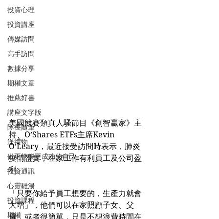
投資心理
投資講座
傳媒訪問
高手訪問
數據分享
期權文章
推薦好書
講座文字版
美國競賽類真人騷節目《創智贏家》主
隊長隨筆
持、O’Shares ETFs主席Kevin 
送禮物
O’Leary，最近接受訪問時表示，肺炎
做更快樂更成功的自己
疫情證實，在家工作有利員工及公司盈
利。
投資通訊
心靈雞湯
「只要你給予員工想要的，生產力就會
投資課程
大增」，他們可以在家照顧子女、父
期權
母，或者很簡單，只是不想浪費時間在