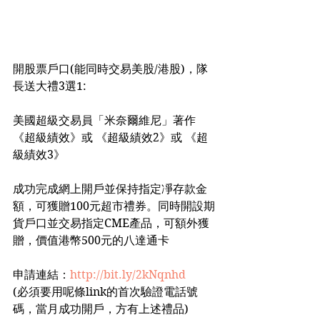
開股票戶口(能同時交易美股/港股)，隊
長送大禮3選1:
美國超級交易員「米奈爾維尼」著作 
《超級績效》或 《超級績效2》或 《超
級績效3》
成功完成網上開戶並保持指定凈存款金
額，可獲贈100元超市禮券。同時開設期
貨戶口並交易指定CME產品，可額外獲
贈，價值港幣500元的八達通卡
申請連結：
http://bit.ly/2kNqnhd
(必須要用呢條link的首次驗證電話號
碼，當月成功開戶，方有上述禮品)