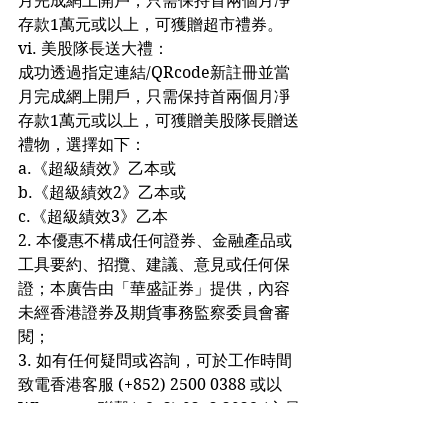
月完成網上開戶，只需保持首兩個月凈
存款1萬元或以上，可獲贈超市禮券。
vi. 美股隊長送大禮：
成功透過指定連結/QRcode新註冊並當
月完成網上開戶，只需保持首兩個月凈
存款1萬元或以上，可獲贈美股隊長贈送
禮物，選擇如下：
a.《超級績效》乙本或
b.《超級績效2》乙本或
c.《超級績效3》乙本
2. 本優惠不構成任何證券、金融產品或
工具要約、招攬、建議、意見或任何保
證；本廣告由「華盛証券」提供，內容
未經香港證券及期貨事務監察委員會審
閱；
3. 如有任何疑問或咨詢，可於工作時間
致電香港客服 (+852) 2500 0388 或以
WhatsApp聯繫(+852) 9242 2928 (交易
日9:00-18:00)；