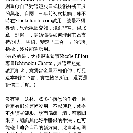
則重啟自己對這經典日式技術分析工具
的興趣。自兩、三年前初次接觸，雖不
時在Stockcharts.com試用，總是不得
要領，只覺線圖交雜，混亂非常。經此
章「點撥」，開始懂得如何理解其為支
持/阻力、均線、變速「三合一」的便利
指標，終於能夠應用。
(有趣的是，之後跟進閱讀Nicole Elliott
專書Ichimoku Charts，與這章短短十
數頁相比，竟覺含金量不相伯仲，可見
這本雜錦TA書，實在物超所值，還要是
折價二手貨。)
沒有單一題材、眾多不熟悉的作者，且
肯定有部分篇幅沒用、不感興趣，或令
不少讀者卻步。然而偶爾一讀，可擴闊
眼界，認識其他好手賺錢的手法，也可
能碰上適合自己的新方向。此書本港圖