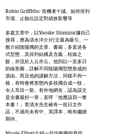
Robin Griffiths: 投機者十誡、如何排列
市場、止蝕位設定對績效影響等
多篇文章中，以Yosuke Shimizu(據自己
搜尋，應為清水洋介)行文最為吸引。一
般介紹陰陽燭的文章、書籍，多直述各
式型態，其排列結構及含義，枯燥之
餘，亦流於人云亦云。他則以一至多日
的線形圖，詳解不同陰陽燭型態形成的
源由。而且他的講解方法，同樣不拘一
格，有時會將形態內多枝燭合成一枝，
令人耳目一新。有外地網友，認為該文
是全書最好一章，直呼「他應該寫一整
本書！」查清水先生確有一批日文作
品，不過尚未有中、英譯本，唯有繼續
期待。
Nicole Elliott介紹一目均衡圖的章節，