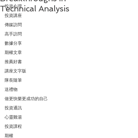
投資心理
Technical Analysis
投資講座
傳媒訪問
高手訪問
數據分享
期權文章
推薦好書
講座文字版
隊長隨筆
送禮物
做更快樂更成功的自己
投資通訊
心靈雞湯
投資課程
期權