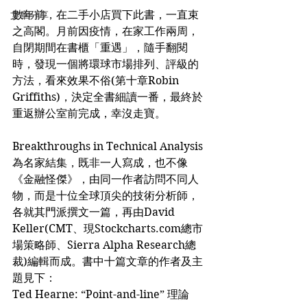
數年前，在二手小店買下此書，一直束
文章分享
之高閣。月前因疫情，在家工作兩周，
自閉期間在書櫃「重遇」，隨手翻閱
時，發現一個將環球市場排列、評級的
方法，看來效果不俗(第十章Robin 
Griffiths)，決定全書細讀一番，最終於
重返辦公室前完成，幸沒走寶。
Breakthroughs in Technical Analysis
為名家結集，既非一人寫成，也不像
《金融怪傑》，由同一作者訪問不同人
物，而是十位全球頂尖的技術分析師，
各就其門派撰文一篇，再由David 
Keller(CMT、現Stockcharts.com總市
場策略師、Sierra Alpha Research總
裁)編輯而成。書中十篇文章的作者及主
題見下：
Ted Hearne: “Point-and-line” 理論