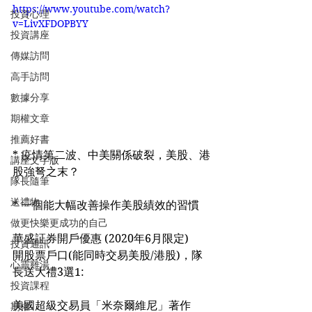
https://www.youtube.com/watch?
投資心理
v=LivXFDOPBYY
投資講座
傳媒訪問
高手訪問
數據分享
期權文章
推薦好書
* 疫情第二波、中美關係破裂，美股、港
講座文字版
股強弩之末？
隊長隨筆
送禮物
* 一個能大幅改善操作美股績效的習慣
做更快樂更成功的自己
華盛証券開戶優惠 (2020年6月限定)
投資通訊
開股票戶口(能同時交易美股/港股)，隊
心靈雞湯
長送大禮3選1:
投資課程
美國超級交易員「米奈爾維尼」著作 
期權