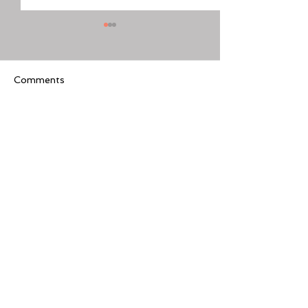
Comments
Write a comment...
[美股隊長] 如何周一至週
【黃金交叉】標普
五24小時交易美股
黃金交叉
Featured Review