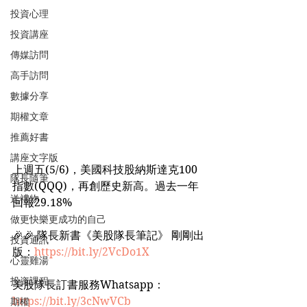
投資心理
投資講座
傳媒訪問
高手訪問
數據分享
期權文章
推薦好書
講座文字版
上週五(5/6)，美國科技股納斯達克100
隊長隨筆
指數(QQQ)，再創歷史新高。過去一年
送禮物
回報29.18%
做更快樂更成功的自己
🎉🎉 隊長新書《美股隊長筆記》 剛剛出
投資通訊
版：
https://bit.ly/2VcDo1X
心靈雞湯
投資課程
美股隊長訂書服務Whatsapp：
https://bit.ly/3cNwVCb
期權