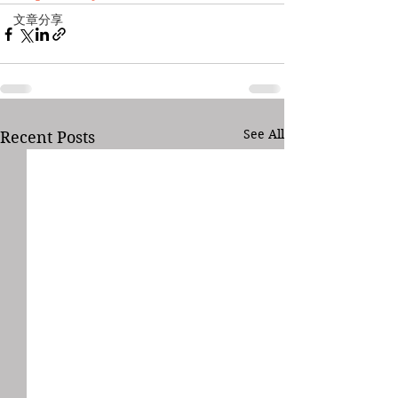
文章分享
See All
Recent Posts