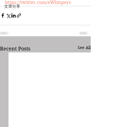
https://twitter.com/eWhispers
文章分享
See All
Recent Posts