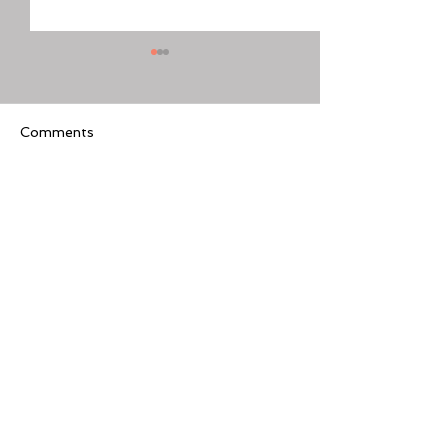
Comments
Write a comment...
[美股隊長] 如何周一至週
【黃金交叉】標普
五24小時交易美股
黃金交叉
Featured Review