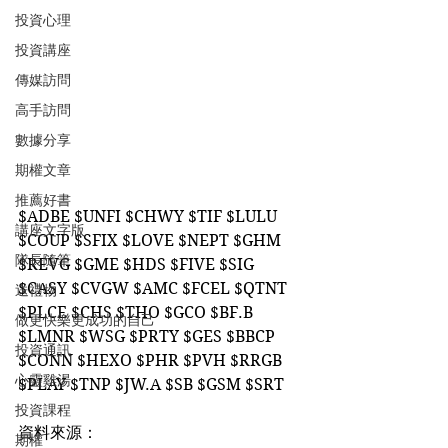
投資心理
投資講座
傳媒訪問
高手訪問
數據分享
期權文章
推薦好書
$ADBE $UNFI $CHWY $TIF $LULU 
講座文字版
$COUP $SFIX $LOVE $NEPT $GHM 
隊長隨筆
$REVG $GME $HDS $FIVE $SIG 
$CASY $CVGW $AMC $FCEL $QTNT 
送禮物
$PLCE $CHS $THO $GCO $BF.B 
做更快樂更成功的自己
$LMNR $WSG $PRTY $GES $BBCP 
投資通訊
$CONN $HEXO $PHR $PVH $RRGB 
心靈雞湯
$PLAY $TNP $JW.A $SB $GSM $SRT
投資課程
資料來源：
期權