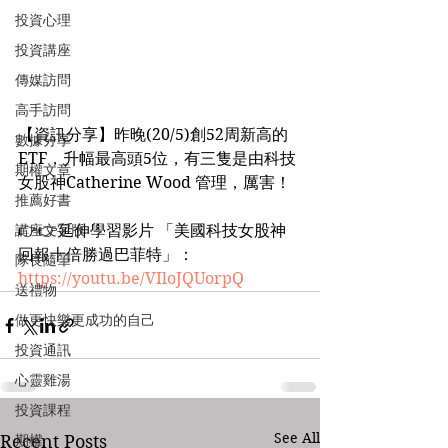
投資心理
投資講座
傳媒訪問
高手訪問
【資訊分享】昨晚(20/5)創52周新高的
數據分享
ETF，升幅最高頭5位，有三隻是由科技
期權文章
女股神Catherine Wood 管理，厲害！
推薦好書
講座文字版
👉👉延伸學習影片 「美國科技女股神 
回報十倍勝過巴菲特」：
隊長隨筆
https://youtu.be/VIloJQUorpQ
送禮物
做更快樂更成功的自己
投資通訊
心靈雞湯
投資課程
See All
期權
Recent Posts