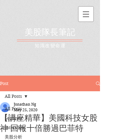
美股隊長筆記
​知識改變命運
Post
All Posts
Jonathan Ng
All Posts
May 25, 2020
【講座精華】美國科技女股
Seminar
神 回報十倍勝過巴菲特
Interview
美股分析