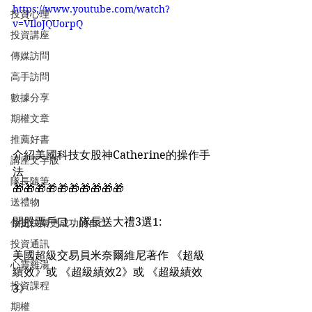
https://www.youtube.com/watch?
投資心理
v=VIloJQUorpQ
投資講座
傳媒訪問
高手訪問
數據分享
期權文章
推薦好書
介紹美國科技女股神Catherine的操作手
講座文字版
法
隊長隨筆
🎁🎁🎁🎁🎁🎁🎁🎁🎁🎁
送禮物
開股票戶口，隊長送大禮3選1:
做更快樂更成功的自己
投資通訊
美國超級交易員米奈爾維尼著作 《超級
心靈雞湯
績效》或 《超級績效2》或 《超級績效
投資課程
3》
期權