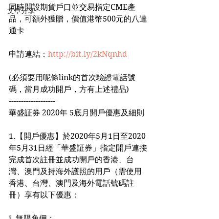
同時開設期貨戶口並交易指定CME產
文章分享
品，可額外獲贈，價值港幣500元的八達
通卡
申請連結：
http://bit.ly/2kNqnhd
(必須要用呢條link的首次驗證電話號
碼，當月成功開戶，方有上述禮品)
-------------------
華盛証券 2020年 5底月開戶優惠及細則
1.【開戶優惠】於2020年5月1日至2020
年5月31日經「華盛証券」指定開戶連接
完成首次註冊並成功開戶的香港、台
灣、澳門及持海外護照的用戶（需使用
香港、台灣、澳門及海外電話號碼註
冊）享有以下優惠：
i. 無限免佣：