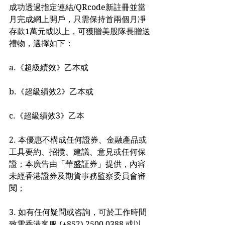
成功透過指定連結/QRcode新註冊並當
月完成網上開戶，只需保持首兩個月凈
存款1萬元或以上，可獲贈美股隊長贈送
禮物，選擇如下：
a.《超級績效》乙本或
b.《超級績效2》乙本或
c.《超級績效3》乙本
2. 本優惠不構成任何證券、金融產品或
工具要約、招攬、建議、意見或任何保
證；本廣告由「華盛証券」提供，內容
未經香港證券及期貨事務監察委員會審
閱；
3. 如有任何疑問或咨詢，可於工作時間
致電香港客服 (+852) 2500 0388 或以