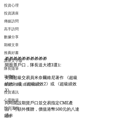
投資心理
投資講座
傳媒訪問
高手訪問
數據分享
期權文章
推薦好書
🎁🎁🎁🎁🎁🎁🎁🎁🎁🎁
講座文字版
開股票戶口，隊長送大禮3選1:
隊長隨筆
送禮物
美國超級交易員米奈爾維尼著作 《超級
績效》或 《超級績效2》或 《超級績效
做更快樂更成功的自己
3》
投資通訊
心靈雞湯
同時開設期貨戶口並交易指定CME產
投資課程
品，可額外獲贈，價值港幣500元的八達
通卡
期權