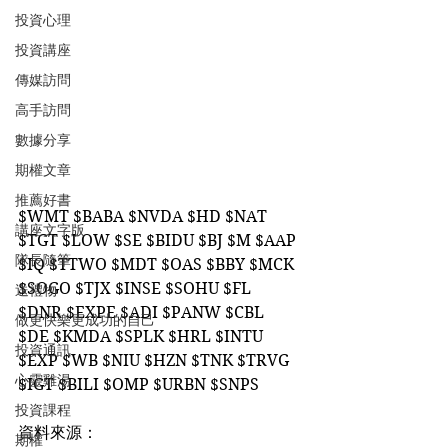
投資心理
投資講座
傳媒訪問
高手訪問
數據分享
期權文章
推薦好書
$WMT $BABA $NVDA $HD $NAT 
講座文字版
$TGT $LOW $SE $BIDU $BJ $M $AAP 
隊長隨筆
$IQ $TTWO $MDT $OAS $BBY $MCK 
$SOGO $TJX $INSE $SOHU $FL 
送禮物
$DNR $EXPE $ADI $PANW $CBL 
做更快樂更成功的自己
$DE $KMDA $SPLK $HRL $INTU 
投資通訊
$EXP $WB $NIU $HZN $TNK $TRVG 
心靈雞湯
$IGT $BILI $OMP $URBN $SNPS
投資課程
資料來源：
期權