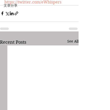
https://twitter.com/eWhispers
文章分享
See All
Recent Posts