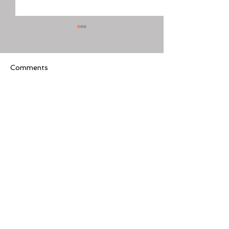
Comments
Write a comment...
[美股隊長] 如何周一至週
【黃金交叉】標普
五24小時交易美股
黃金交叉
Featured Review