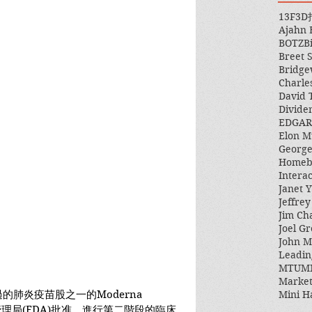
13F
3D
Ajahn
BOTZ
B
Breet 
Bridge
Charle
David 
Divide
EDGAR
Elon M
George
Homeb
Intera
Janet Y
Jeffre
Jim Ch
Joel Gr
John 
Leadin
MTUM
Market
Mini H
過的肺炎疫苗股之一的Moderna 
管理局(FDA)批准，進行第二階段的臨床