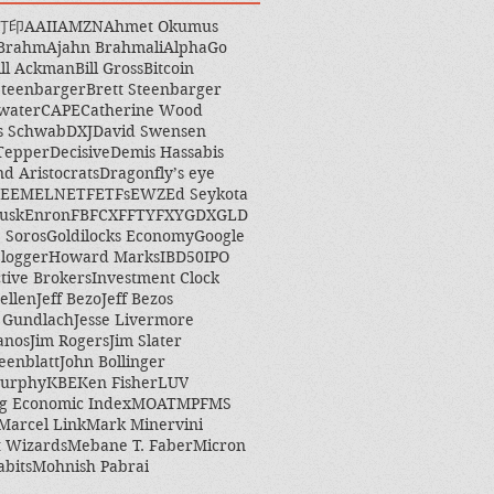
打印
AAII
AMZN
Ahmet Okumus
 Brahm
Ajahn Brahmali
AlphaGo
ill Ackman
Bill Gross
Bitcoin
Steenbarger
Brett Steenbarger
water
CAPE
Catherine Wood
s Schwab
DXJ
David Swensen
Tepper
Decisive
Demis Hassabis
nd Aristocrats
Dragonfly’s eye
EEM
ELN
ETF
ETFs
EWZ
Ed Seykota
usk
Enron
FB
FCX
FFTY
FXY
GDX
GLD
 Soros
Goldilocks Economy
Google
logger
Howard Marks
IBD50
IPO
ctive Brokers
Investment Clock
ellen
Jeff Bezo
Jeff Bezos
y Gundlach
Jesse Livermore
anos
Jim Rogers
Jim Slater
eenblatt
John Bollinger
Murphy
KBE
Ken Fisher
LUV
g Economic Index
MOAT
MPF
MS
Marcel Link
Mark Minervini
 Wizards
Mebane T. Faber
Micron
abits
Mohnish Pabrai