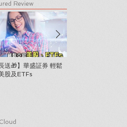
ured Review
長送🎁】華盛証券 輕鬆
下載《美股隊長手冊
美股及ETFs
「板塊輪動圖」(RRG
Cloud