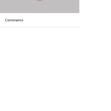
Comments
Write a comment...
[美股隊長] 如何周一至週
【黃金交叉】標普
五24小時交易美股
黃金交叉
Featured Review