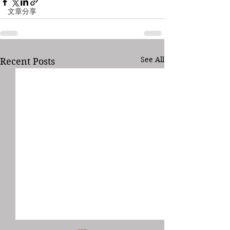
文章分享
See All
Recent Posts