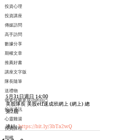
投資心理
投資講座
傳媒訪問
高手訪問
數據分享
期權文章
推薦好書
講座文字版
隊長隨筆
送禮物
5月31日週日 14:00
做更快樂更成功的自己
美股隊長 美股etf速成班網上 (網上) 總
投資通訊
第2屆
心靈雞湯
連結: 
https://bit.ly/3bTa2wQ
投資課程
期權