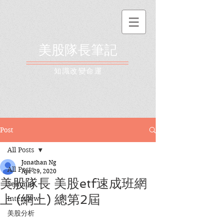
美股隊長筆記
​知識改變命運
Post
All Posts
Jonathan Ng
All Posts
Apr 29, 2020
美股隊長 美股etf速成班網
Seminar
上 (網上) 總第2屆
Interview
美股分析