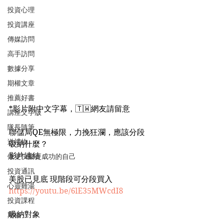
投資心理
投資講座
傳媒訪問
高手訪問
數據分享
期權文章
推薦好書
*影片附中文字幕，🇹🇼網友請留意
講座文字版
隊長隨筆
聯儲局QE無極限，力挽狂瀾，應該分段
送禮物
吸納什麼？
影片連結：
做更快樂更成功的自己
投資通訊
美股已見底 現階段可分段買入
心靈雞湯
https://youtu.be/6lE35MWcdI8
投資課程
吸納對象
期權