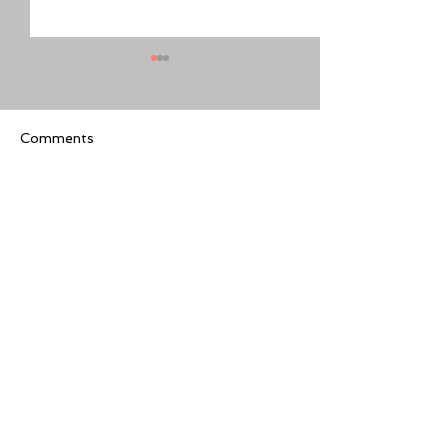
Comments
Write a comment...
[美股隊長] 如何周一至週
【黃金交叉】標普
五24小時交易美股
黃金交叉
Featured Review