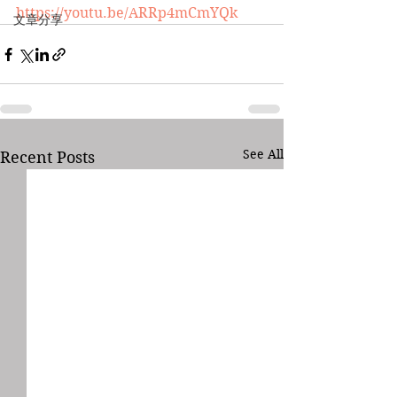
https://youtu.be/ARRp4mCmYQk
文章分享
See All
Recent Posts