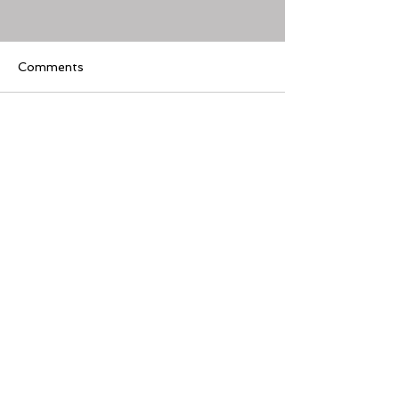
Comments
Write a comment...
[美股隊長] 如何周一至週
【黃金交叉】標普
五24小時交易美股
黃金交叉
Featured Review