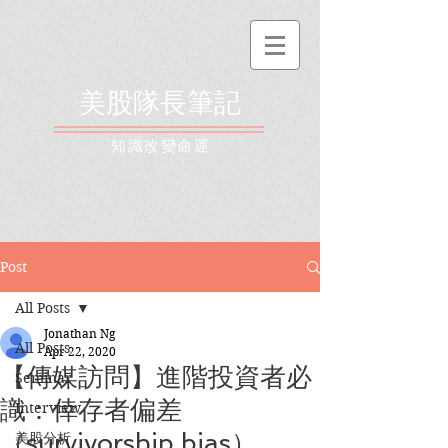
美股隊長筆記
​知識改變命運
Post
All Posts
Jonathan Ng
All Posts
Apr 22, 2020
【傳媒訪問】進階投資者必
Seminar
識：倖存者偏差
Interview
（survivorship bias）
美股分析