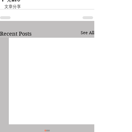
文章分享
See All
Recent Posts