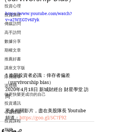
投資心理
https://www.youtube.com/watch?
投資講座
v=a2WEGTv6Fyk
傳媒訪問
高手訪問
數據分享
期權文章
推薦好書
講座文字版
* 進階投資者必識：倖存者偏差
隊長隨筆
（survivorship bias）
送禮物
2020年4月18日 新城財經台 財星學堂 訪
做更快樂更成功的自己
問
投資通訊
更多相關影片，盡在美股隊長 Youtube 
心靈雞湯
頻道：
https://goo.gl/5C7F92
投資課程
期權