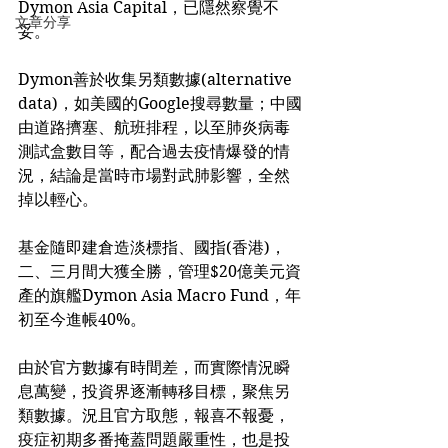
Dymon Asia Capital，已隱然察覺不
文章分享
妥。
Dymon善於收集另類數據(alternative 
data)，如美國的Google搜尋數量；中國
由道路擠塞、航班排程，以至肺炎病毒
測試盒數目等，配合過去疫情爆發的情
況，結論是當時市場對武肺影響，全然
掉以輕心。
基金隨即建倉造淡標指、國指(香港)，
二、三月間大獲全勝，管理$20億美元資
產的旗艦Dymon Asia Macro Fund，年
初至今進帳40%。
由於官方數據有時間差，而實際情況瞬
息萬變，投資界逐漸轉移目標，聚焦另
類數據。況且官方取態，報喜不報憂，
疫症初期多番掩蓋問題嚴重性，也是投