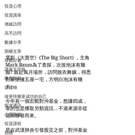
投資心理
投資講座
傳媒訪問
高手訪問
數據分享
期權文章
電影《大賣空》(The Big Short) ，主角
推薦好書
Mark Baum為了查探，次按泡沫有幾
講座文字版
癲? 親赴風月場所，訪問脫衣舞孃，得悉
隊長隨筆
對家坐擁五屋一宅，方明白泡沫有幾
大。
送禮物
做更快樂更成功的自己
今年有一個宏觀對沖基金，怒賺四成，
投資通訊
靠的也是獲取另類資訊，不過來源非從
心靈雞湯
花街柳巷而來。
投資課程
早在武漢肺炎引發股災之前，對沖基金
期權