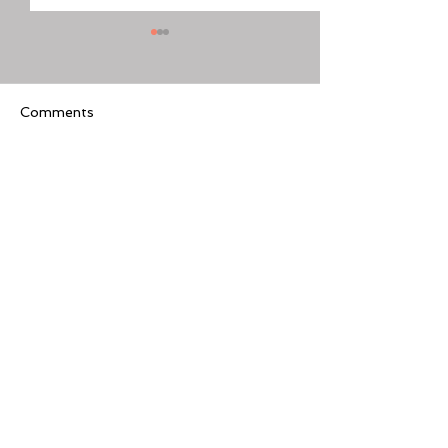
Comments
Write a comment...
[美股隊長] 如何周一至週
【黃金交叉】標普
五24小時交易美股
黃金交叉
Featured Review