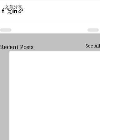
文章分享
See All
Recent Posts