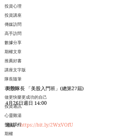
投資心理
投資講座
傳媒訪問
高手訪問
數據分享
期權文章
推薦好書
講座文字版
隊長隨筆
送禮物
美股隊長 「美股入門班」(總第27屆)
做更快樂更成功的自己
4月26日週日 14:00
投資通訊
心靈雞湯
投資課程
連結：
https://bit.ly/2WxVOfU
期權