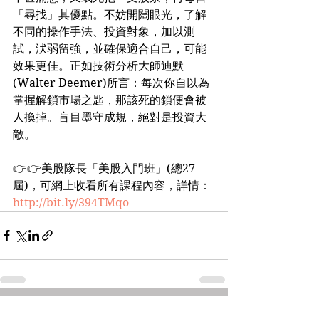
「尋找」其優點。不妨開闊眼光，了解
不同的操作手法、投資對象，加以測
試，汱弱留強，並確保適合自己，可能
效果更佳。正如技術分析大師迪默
(Walter Deemer)所言：每次你自以為
掌握解鎖市場之匙，那該死的鎖便會被
人換掉。盲目墨守成規，絕對是投資大
敵。
👉👉美股隊長「美股入門班」(總27
屆)，可網上收看所有課程內容，詳情：
http://bit.ly/394TMqo
See All
Recent Posts