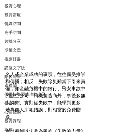
投資心理
投資講座
傳媒訪問
高手訪問
數據分享
期權文章
推薦好書
講座文字版
名人或企業成功的事蹟，往往廣受推崇
隊長隨筆
和傳播；相反，失敗除災難當下引來責
送禮物
備，如金融危機中的銀行、飛安事故中
做更快樂更成功的自己
的航空公司、飛機製造商外，事後多無
人深究。實則從失敗中，能學到更多；
投資通訊
若為前人所犯錯誤，則相當於免費贈
心靈雞湯
送。
投資課程
期權
近日看到以失敗為題的《失敗的力量》