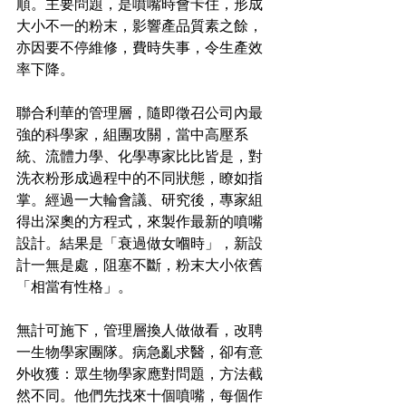
順。主要問題，是噴嘴時會卡住，形成
大小不一的粉末，影響產品質素之餘，
亦因要不停維修，費時失事，令生產效
率下降。
聯合利華的管理層，隨即徵召公司內最
強的科學家，組團攻關，當中高壓系
統、流體力學、化學專家比比皆是，對
洗衣粉形成過程中的不同狀態，瞭如指
掌。經過一大輪會議、研究後，專家組
得出深奧的方程式，來製作最新的噴嘴
設計。結果是「衰過做女嗰時」，新設
計一無是處，阻塞不斷，粉末大小依舊
「相當有性格」。
無計可施下，管理層換人做做看，改聘
一生物學家團隊。病急亂求醫，卻有意
外收獲：眾生物學家應對問題，方法截
然不同。他們先找來十個噴嘴，每個作