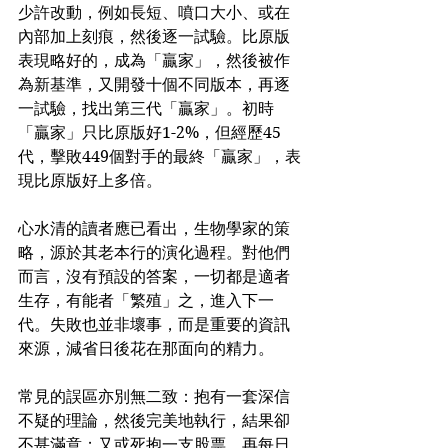
少許改動，例如長短、噴口大小、或在
內部加上刻痕，然後逐一試驗。比原版
表現略好的，成為「贏家」，然後被作
為新基準，又開發十個不同版本，再逐
一試驗，找出第三代「贏家」。初時
「贏家」只比原版好1-2%，但經歷45
代，擊敗449個對手的最終「贏家」，表
現比原版好上多倍。
心水清的讀者應已看出，生物學家的策
略，源於其老本行的演化過程。對他們
而言，沒有預設的答案，一切都是適者
生存，有能者「繁殖」之，進入下一
代。失敗也並非壞事，而是重要的資訊
來源，減省日後花在那面向的精力。
常見的誤區亦別無二致：抱有一套深信
不疑的理論，然後完美地執行，結果卻
不甚滿意；又或死抱一支股票，再每日