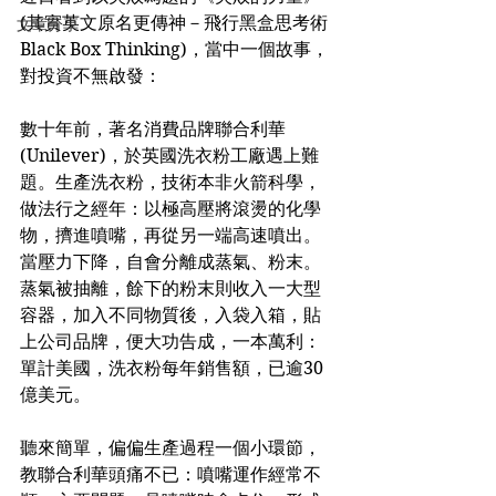
(其實英文原名更傳神－飛行黑盒思考術
文章分享
Black Box Thinking)，當中一個故事，
對投資不無啟發：
數十年前，著名消費品牌聯合利華
(Unilever)，於英國洗衣粉工廠遇上難
題。生產洗衣粉，技術本非火箭科學，
做法行之經年：以極高壓將滾燙的化學
物，擠進噴嘴，再從另一端高速噴出。
當壓力下降，自會分離成蒸氣、粉末。
蒸氣被抽離，餘下的粉末則收入一大型
容器，加入不同物質後，入袋入箱，貼
上公司品牌，便大功告成，一本萬利：
單計美國，洗衣粉每年銷售額，已逾30
億美元。
聽來簡單，偏偏生產過程一個小環節，
教聯合利華頭痛不已：噴嘴運作經常不