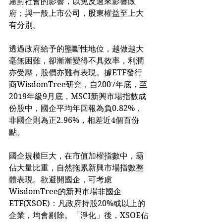
慮對社會的影響，以免反過來影響政
府；與一般上市公司，股東權益至上大
有分別。
透過政府給予的壟斷性地位，越做越大
毫無困難，卻漸漸變得不具效率，利潤
亦受壓，股價亦難有表現。據ETF發行
商WisdomTree研究，自2007年底，至
2019年級9月底，MSCI新興市場指數成
份股中，國企平均年回報為負0.82%，
非國企則為正2.96%，相差近4個百份
點。
國企規模巨大，在市值加權指數中，霸
佔大量比重，自然拖累新興市場指數整
體表現。欲避開國企，可考慮
WisdomTree的新興市場非國企
ETF(XSOE)：凡政府持股20%或以上的
企業，均會剔除。「淨化」後，XSOE佔