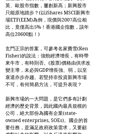
英、歐股市指數，屢創新高；新興股市
只能原地踏步？(以iShares MSCI新興市
場ETF(EEM)為例，現價與2007高位相
比，竟僅高出5%！香港國企指數，該年
高位20600點！)
玄門正宗的答案，可參考名家費雪(Ken 
Fisher)的說法：強勁經濟增長，有時帶
來牛市，有時則否。(股票)價格由供求改
變主導，未必與GDP增長強、弱，以至
衰退亦步亦趨。若堅持非投資新興市場
不可，有何簡易方法，可提升表現？
新興市場的一大問題，是它們多有計劃
經濟的歷史背景，因此國內最具規模的
公司，絕大部份為國有企業(state-
owned enterprises, SOEs)。國企的首
要任務，是滿足政府政策需求，又要顧