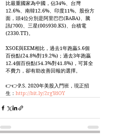
比最重國家為中國，佔34%、台灣
12.6%、南韓12.6%、印度11%。股份方
面，頭4位分別是阿里巴巴(BABA)、騰
訊(700)、三星(005930.KS)、台積電
(2330.TT)。
XSOE與EEM相比，過去1年跑贏5.6個
百份點(24.8%對19.2%)；過去3年跑贏
12.4個百份點(54.3%對41.8%)，可算全
不費力，卻有助改善回報的選擇。
👉👉P.S. 2020年美股入門班，現正招
生：
http://bit.ly/2rgYdOY