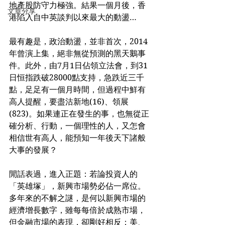
地產股防守力極強。結果一個月後，香
文章分享
港陷入自中英談判以來最大的動盪…
最有趣是，政治動盪，並非首次，2014
年曾演上集，絕非無從預測的黑天鵝事
件。此外，由7月1日佔領立法會，到31
日恒指跌破28000點支持，急跌近三千
點，足足有一個月時間，但過程中鮮有
高人提醒，要盡沽新地(16)、領展
(823)。如果連正在發生的事，也無從正
確分析、行動，一個理性的人，又怎會
相信世有高人，能預知一年後天下諸般
大事的發展？
閒話表過，進入正題：若論投資人的
「英雄塚」，新興市場勢必佔一席位。
多年來的不解之謎，是何以新興市場的
經濟增長數字，雖每每倍於成熟市場，
但金融市場的表現，卻剛好相反：美、