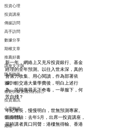
投資心理
投資講座
傳媒訪問
高手訪問
數據分享
期權文章
推薦好書
新一年，網絡上又充斥投資銀行、基金
講座文字版
經理的全年預測。以往入世未深，真的
隊長隨筆
會落力收集、用心閱讀，作為部署依
送禮物
據。但交過大量學費後，明白上述行
為，等同廣尋天下奇毒，一舉服下，何
做更快樂更成功的自己
苦自殘？
投資通訊
心靈雞湯
年紀漸長，慢慢明白，世無預測專家。
投資課程
親身體驗：去年5月，出席一投資講座，
當時講者異口同聲：港樓無得輸、香港
期權