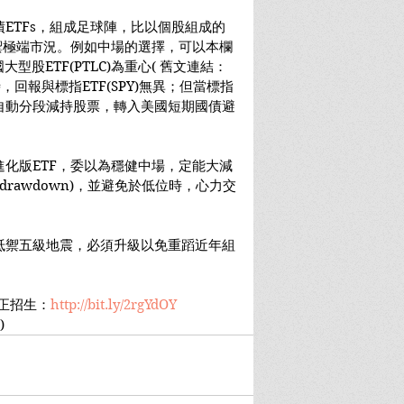
ETFs，組成足球陣，比以個股組成的
可能抵禦極端市況。例如中場的選擇，可以本欄
t美國大型股ETF(PTLC)為重心( 舊文連結：
時，回報與標指ETF(SPY)無異；但當標指
則會自動分段減持股票，轉入美國短期國債避
化版ETF，委以為穩健中場，定能大減
 drawdown)，並避免於低位時，心力交
。
抵禦五級地震，必須升級以免重蹈近年組
，現正招生：
http://bit.ly/2rgYdOY
)