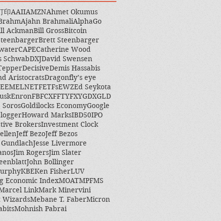
打印
AAII
AMZN
Ahmet Okumus
 Brahm
Ajahn Brahmali
AlphaGo
ill Ackman
Bill Gross
Bitcoin
Steenbarger
Brett Steenbarger
water
CAPE
Catherine Wood
s Schwab
DXJ
David Swensen
Tepper
Decisive
Demis Hassabis
nd Aristocrats
Dragonfly’s eye
EEM
ELN
ETF
ETFs
EWZ
Ed Seykota
usk
Enron
FB
FCX
FFTY
FXY
GDX
GLD
 Soros
Goldilocks Economy
Google
logger
Howard Marks
IBD50
IPO
ctive Brokers
Investment Clock
ellen
Jeff Bezo
Jeff Bezos
y Gundlach
Jesse Livermore
anos
Jim Rogers
Jim Slater
eenblatt
John Bollinger
Murphy
KBE
Ken Fisher
LUV
g Economic Index
MOAT
MPF
MS
Marcel Link
Mark Minervini
 Wizards
Mebane T. Faber
Micron
abits
Mohnish Pabrai