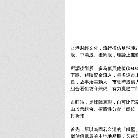
香港財經文化，流行模仿足球陣
股、中場股、後衛股，理論上無
所謂後衛股，多為低貝他值(bet
下跌、避險資金流入，每多逆市
長，故事淒美動人，市旺時股價
組合看似攻守兼備，有力贏盡牛
市旺時，足球陣表現，自可比巴
由股票組合、按股性分配「崗位
打折扣。
首先，原以為固若金湯的「鐵壁」房託
似估值低廉的本地地產股，又或如