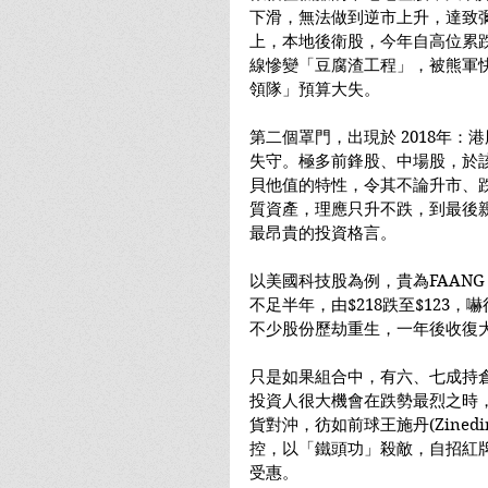
下滑，無法做到逆市上升，達致
上，本地後衛股，今年自高位累
線慘變「豆腐渣工程」，被熊軍
領隊」預算大失。
第二個罩門，出現於 2018年：
失守。極多前鋒股、中場股，於
貝他值的特性，令其不論升市、
質資產，理應只升不跌，到最後親身體驗Th
最昂貴的投資格言。
以美國科技股為例，貴為FAANG，
不足半年，由$218跌至$123
不少股份歷劫重生，一年後收復
只是如果組合中，有六、七成持倉
投資人很大機會在跌勢最烈之時
貨對沖，彷如前球王施丹(Zinedi
控，以「鐵頭功」殺敵，自招紅
受惠。