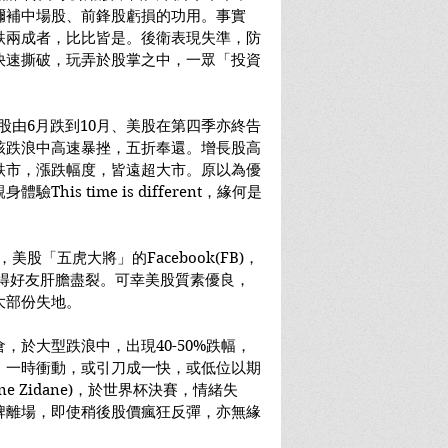
彌補中場股、前鋒股虧損的功用。事實
跌兩成者，比比皆是。後衛表現失準，防
快速撕破，玩弄於股掌之中，一眾「投資
港股由6月跌到10月、美股在第四季亦終告
該跌浪中高速暴挫，五折奉還。增長股高
跌市，漲跌幅度，皆遠超大市。原以為優
is time is different，緣何是
美股「五虎大將」的Facebook(FB)，
，嚇得好友肝膽盡裂。可幸美股質素優良，
大部份失地。
，於大型跌浪中，出現40-50%跌幅，
，一時衝動，或引刀成一快，或低位以期
ne Zidane)，於世界杯決賽，情緒失
牌離場，即使稍後股價瘋狂反彈，亦無緣