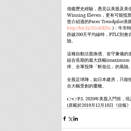
借鑑歷史經驗，愚見以美股及美債
Winning Eleven，更有
曾介紹過的Pacer Trendpilo
http://bit.ly/2GoKRDu
 )：牛市
跌破200天平均線時，PTLC
險。
這種自動沽股換債、攻守兼備的進
組合長期的最大跌幅(maximum
瘁、全軍投降「斬低位」的風險
全股足球陣，如日本建房，只能
合大幅受創的覆轍。
👉👉P.S. 2020年美股入門班
(原載於2019月12月18日《信報》