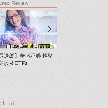
ured Review
長送🎁】華盛証券 輕鬆
下載《美股隊長手冊
美股及ETFs
「板塊輪動圖」(RRG
Cloud