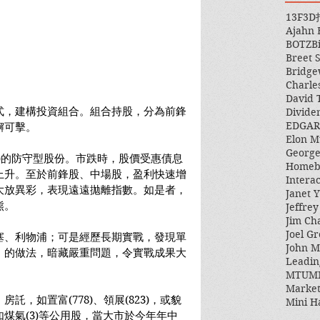
13F
3D
Ajahn
BOTZ
B
Breet 
Bridge
Charle
David 
式，建構投資組合。組合持股，分為前鋒
Divide
EDGAR
懈可擊。
Elon M
George
a)的防守型股份。市跌時，股價受惠債息
Homeb
上升。至於前鋒股、中場股，盈利快速增
Intera
大放異彩，表現遠遠拋離指數。如是者，
Janet Y
熊。
Jeffre
Jim Ch
Joel Gr
塞、利物浦；可是經歷長期實戰，發現單
John 
」的做法，暗藏嚴重問題，令實戰成果大
Leadin
MTUM
Market
，如置富(778)、領展(823)，或貌
Mini H
煤氣(3)等公用股，當大市於今年年中