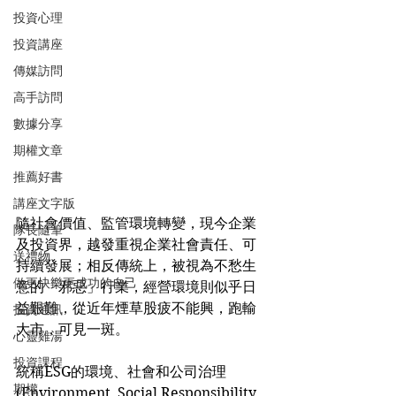
投資心理
投資講座
傳媒訪問
高手訪問
數據分享
期權文章
推薦好書
講座文字版
隨社會價值、監管環境轉變，現今企業
隊長隨筆
及投資界，越發重視企業社會責任、可
送禮物
持續發展；相反傳統上，被視為不愁生
做更快樂更成功的自己
意的「邪惡」行業，經營環境則似乎日
益艱難，從近年煙草股疲不能興，跑輸
投資通訊
大市，可見一斑。
心靈雞湯
投資課程
統稱ESG的環境、社會和公司治理
期權
(Environment, Social Responsibility 