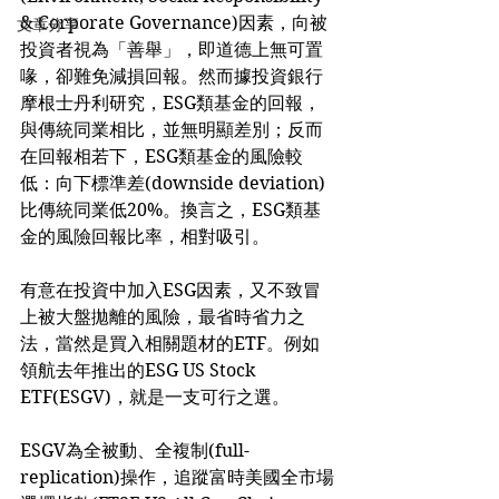
& Corporate Governance)因素，向被
文章分享
投資者視為「善舉」，即道德上無可置
喙，卻難免減損回報。然而據投資銀行
摩根士丹利研究，ESG類基金的回報，
與傳統同業相比，並無明顯差別；反而
在回報相若下，ESG類基金的風險較
低：向下標準差(downside deviation)
比傳統同業低20%。換言之，ESG類基
金的風險回報比率，相對吸引。
有意在投資中加入ESG因素，又不致冒
上被大盤拋離的風險，最省時省力之
法，當然是買入相關題材的ETF。例如
領航去年推出的ESG US Stock 
ETF(ESGV)，就是一支可行之選。
ESGV為全被動、全複制(full-
replication)操作，追蹤富時美國全市場