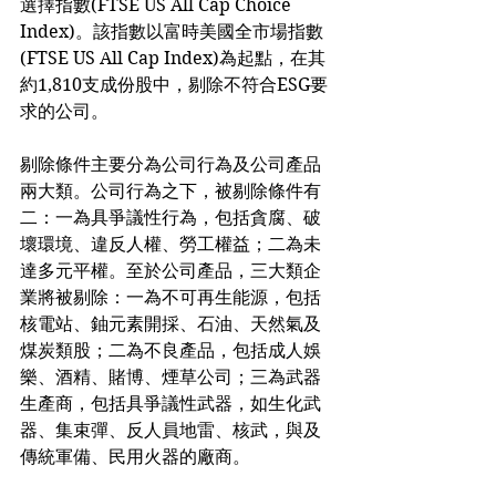
選擇指數(FTSE US All Cap Choice 
Index)。該指數以富時美國全市場指數
(FTSE US All Cap Index)為起點，在其
約1,810支成份股中，剔除不符合ESG要
求的公司。
剔除條件主要分為公司行為及公司產品
兩大類。公司行為之下，被剔除條件有
二：一為具爭議性行為，包括貪腐、破
壞環境、違反人權、勞工權益；二為未
達多元平權。至於公司產品，三大類企
業將被剔除：一為不可再生能源，包括
核電站、鈾元素開採、石油、天然氣及
煤炭類股；二為不良產品，包括成人娛
樂、酒精、賭博、煙草公司；三為武器
生產商，包括具爭議性武器，如生化武
器、集束彈、反人員地雷、核武，與及
傳統軍備、民用火器的廠商。