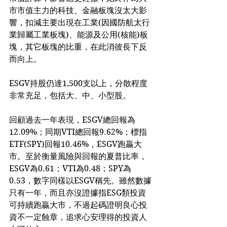
市市值主力的科技、金融板塊沒太大影
響，扣減主要出現在工業(因國防航太行
業歸屬工業板塊)、能源及公用(核能)板
塊，其它板塊的比重，在此消彼長下反
而向上。
ESGV持股仍達1,500支以上，分散程度
非常充足，包括大、中、小型股。
回顧過去一年表現，ESGV總回報為
12.09%；同期VTI總回報9.62%；標指
ETF(SPY)回報10.46%，ESGV跑贏大
市。至於衡量風險與回報的夏普比率，
ESGV為0.61；VTI為0.48；SPY為
0.53，數字同樣以ESGV稱先。雖然數據
只有一年，而且亦沒證據指ESG類投資
可持續跑贏大市，不過起碼證明良心投
資不一定蝕章，追求心安理得的投資人