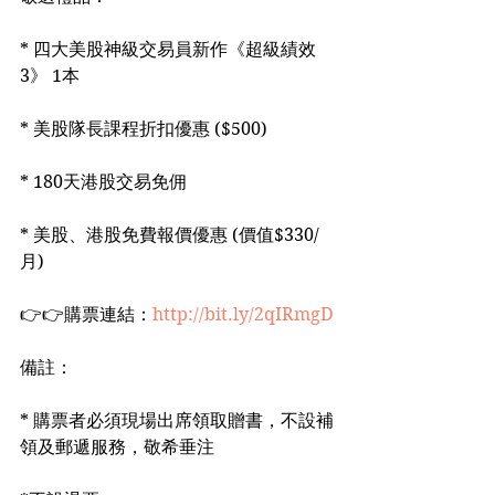
* 四大美股神級交易員新作《超級績效
3》 1本
* 美股隊長課程折扣優惠 ($500)
* 180天港股交易免佣
* 美股、港股免費報價優惠 (價值$330/
月)
👉👉購票連結：
http://bit.ly/2qIRmgD
備註：
* 購票者必須現場出席領取贈書，不設補
領及郵遞服務，敬希垂注