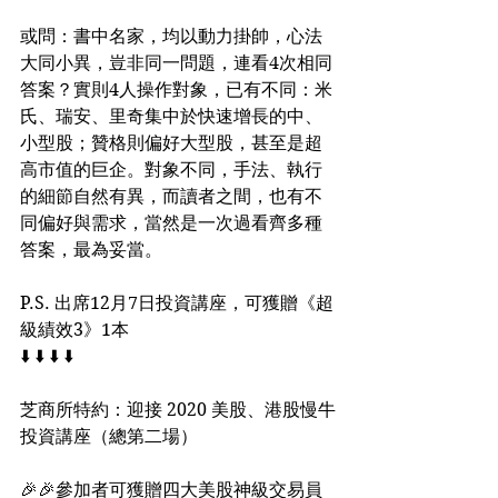
或問：書中名家，均以動力掛帥，心法
大同小異，豈非同一問題，連看4次相同
答案？實則4人操作對象，已有不同：米
氏、瑞安、里奇集中於快速增長的中、
小型股；贊格則偏好大型股，甚至是超
高市值的巨企。對象不同，手法、執行
的細節自然有異，而讀者之間，也有不
同偏好與需求，當然是一次過看齊多種
答案，最為妥當。
P.S. 出席12月7日投資講座，可獲贈《超
級績效3》1本
⬇️ ⬇️ ⬇️ ⬇️
芝商所特約：迎接 2020 美股、港股慢牛
投資講座（總第二場）
🎉🎉參加者可獲贈四大美股神級交易員