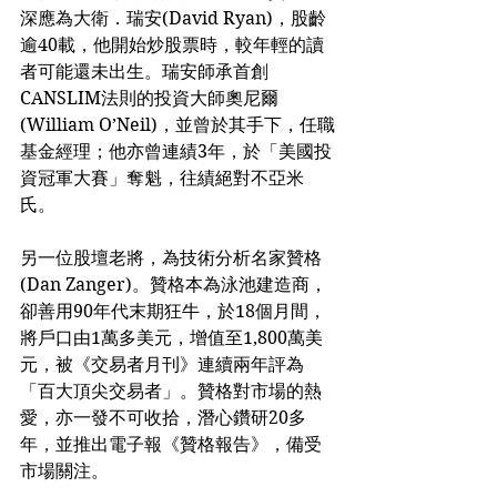
深應為大衛．瑞安(David Ryan)，股齡
逾40載，他開始炒股票時，較年輕的讀
者可能還未出生。瑞安師承首創
CANSLIM法則的投資大師奧尼爾
(William O’Neil)，並曾於其手下，任職
基金經理；他亦曾連績3年，於「美國投
資冠軍大賽」奪魁，往績絕對不亞米
氏。
另一位股壇老將，為技術分析名家贊格
(Dan Zanger)。贊格本為泳池建造商，
卻善用90年代末期狂牛，於18個月間，
將戶口由1萬多美元，增值至1,800萬美
元，被《交易者月刊》連續兩年評為
「百大頂尖交易者」。贊格對市場的熱
愛，亦一發不可收拾，潛心鑽研20多
年，並推出電子報《贊格報告》，備受
市場關注。