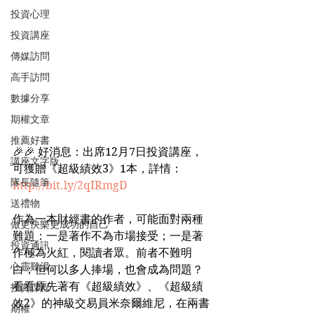
投資心理
投資講座
傳媒訪問
高手訪問
數據分享
期權文章
推薦好書
🎉🎉 好消息：出席12月7日投資講座，
講座文字版
可獲贈《超級績效3》1本，詳情：
隊長隨筆
http://bit.ly/2qIRmgD
送禮物
作為一本財經書的作者，可能面對兩種
做更快樂更成功的自己
難題：一是著作不為市場接受；一是著
投資通訊
作極為火紅，閱讀者眾。前者不難明
心靈雞湯
白；但何以多人捧場，也會成為問題？
看看原先著有《超級績效》、《超級績
投資課程
效2》的神級交易員米奈爾維尼，在兩書
期權