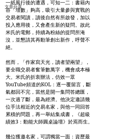
一紙風行後的遭遇，可知一二：書籍內
文章分享
容「壇數」夠高，吸引大量參與實戰的
交易者閱讀，讀後自然有所啟發，加以
投入應用後，又會產生新的疑問。故此
米氏的電郵，持續為粉絲的提問所淹
沒，並懇請其再動筆創出新作，呼聲不
絕。
然而，「作家寫天光，讀者望兩望」，
要全職交易者奮筆數萬字，機會成本極
大。米氏的折衷辦法，仿效一眾
YouTube頻道的KOL：逐一覆留言，斷
氣都回不完，當然是開一集問答總匯，
一次過了斷，最為經濟。他決定邀請幾
位手法相近的交易名家，與他一同回答
累積的問題，再一舉結集成書，《超級
績效3：動能大師圓桌論壇》於焉而生。
幾位獲邀名家，可謂獨當一面：資歷最