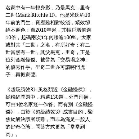
名家中有一年輕身影，乃是馬克．里奇
二世(Mark Ritchie II)。他是米氏約10
年前的門生，資歷雖相對較淺，績效卻
絕不遜色：自2010年起，其帳戶增值逾
10倍，起碼兩次1年內賺逾100%。大家
或對其「二世」之名，有所好奇：有二
世當然有一世，其父馬克．里奇，正是
位列金融怪傑、被譬為「交易場之神」
的優秀作手。里奇二世亦可謂將門虎
子，再振家聲。
《超級績效3》風格類近《金融怪傑》，
從粉絲問題中，精選130題，分門別類，
可由4位名家逐一作答。而有別《金融怪
傑》，由於《超級績效3》成書目的，聚
焦於解決讀者疑難，而非為滿足一般人
的好奇心態，問答方式更為「拳拳到
肉」。