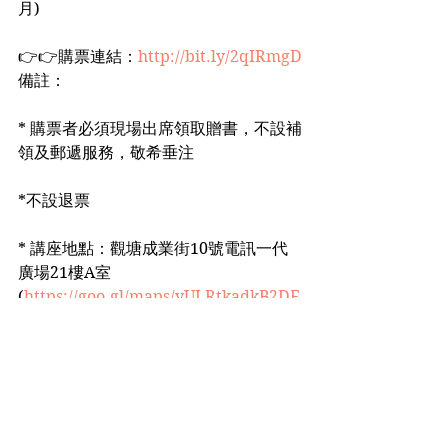
月)
👉👉購票連結：
http://bit.ly/2qIRmgD
備註：
* 購票者必須現場出席領取贈書，不設補
領及郵遞服務，敬希垂注
*不設退票
* 講座地點：觀塘成業街10號電訊一代
廣場21樓A室 
(
https://goo.gl/maps/yULRtkadkB2DF
SAd7
)
*查詢辦法 - whatsapp: 52821343 / 電
郵：lifeislonggamma@gmail.com