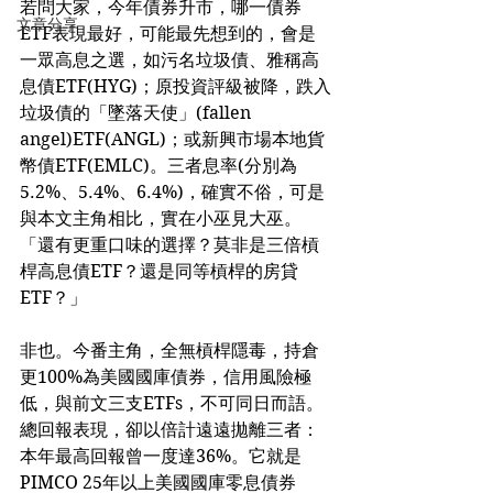
若問大家，今年債券升市，哪一債券
文章分享
ETF表現最好，可能最先想到的，會是
一眾高息之選，如污名垃圾債、雅稱高
息債ETF(HYG)；原投資評級被降，跌入
垃圾債的「墜落天使」(fallen 
angel)ETF(ANGL)；或新興市場本地貨
幣債ETF(EMLC)。三者息率(分別為
5.2%、5.4%、6.4%)，確實不俗，可是
與本文主角相比，實在小巫見大巫。
「還有更重口味的選擇？莫非是三倍槓
桿高息債ETF？還是同等槓桿的房貸
ETF？」
非也。今番主角，全無槓桿隱毒，持倉
更100%為美國國庫債券，信用風險極
低，與前文三支ETFs，不可同日而語。
總回報表現，卻以倍計遠遠拋離三者：
本年最高回報曾一度達36%。它就是
PIMCO 25年以上美國國庫零息債券