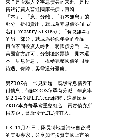
來？是否騙人？零息債券的來源，是投
資銀行買入普通國庫長債，再將
「本」、「息」分離，「有本無息」的
部分，折扣賣出，就成為零息債券(正式
名稱Treasury STRIPS)；「有息無本」
的另一部分，就成為類似年金的產品，
再向不同投資人轉售。將國債分割，為
美國官方許可，分割後的票據，見本還
本、見息付息，一概受完整國債的同等
待遇、保障，毋需過分憂慮。
另ZROZ有一常見問題：既然零息債券不
付債息，何解ZROZ每季有分派，年息率
約2.3%？據ETF.com解釋，這是因為
ZROZ本身每季會重整組合，買賣債券所
得差距，會派發予ETF持有人。
P.S. 11月24日，隊長特地邀請來自台灣
的美股專家，分享如何投資美國上市的