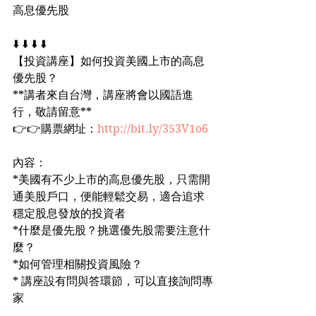
高息優先股
⬇️ ⬇️ ⬇️ ⬇️
【投資講座】如何投資美國上市的高息
優先股？
**講者來自台灣，講座將會以國語進
行，敬請留意**
👉👉購票網址：
http://bit.ly/353V1o6
內容：
*美國有不少上市的高息優先股，只需開
通美股戶口，便能輕鬆交易，適合追求
穩定股息發放的投資者
*什麼是優先股？挑選優先股需要注意什
麼？
*如何管理相關投資風險？
* 講座設有問與答環節，可以直接詢問專
家