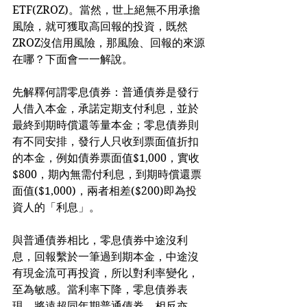
ETF(ZROZ)。當然，世上絕無不用承擔
風險，就可獲取高回報的投資，既然
ZROZ沒信用風險，那風險、回報的來源
在哪？下面會一一解說。
先解釋何謂零息債券：普通債券是發行
人借入本金，承諾定期支付利息，並於
最終到期時償還等量本金；零息債券則
有不同安排，發行人只收到票面值折扣
的本金，例如債券票面值$1,000，實收
$800，期內無需付利息，到期時償還票
面值($1,000)，兩者相差($200)即為投
資人的「利息」。
與普通債券相比，零息債券中途沒利
息，回報繫於一筆過到期本金，中途沒
有現金流可再投資，所以對利率變化，
至為敏感。當利率下降，零息債券表
現，將遠超同年期普通債券，相反亦