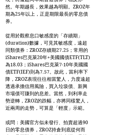
然。年期越長，效果越為明顯。ZROZ年
期為25年以上，正是期限最長的零息債
券。
從用於觀察息口敏感度的「存續期」
(duration)數據，可見其敏感度，遠超
同類債券：ZROZ存續期27.25；常用的
iShares巴克萊20年+美國國債ETF(TLT)
為18.03；iShares巴克萊7-10年美國國
債ETF(IEF)則為7.57。故此，當利率下
降，ZROZ表現往往相當驚人，力度遠超
透過承擔信用風險，買入垃圾債、新興
市場債可賺到的息差。當然，到利率走
勢逆轉，ZROZ的跌幅，亦將同樣驚人，
近兩周的走勢，可算是「輕度」示範。
或問：美國官方似未發行、拍賣超過90
日的零息債券，ZROZ持倉到底從何而