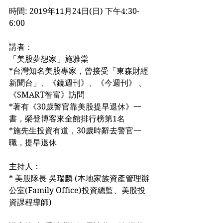
時間: 2019年11月24日(日) 下午4:30-
6:00
講者：
「美股夢想家」施雅棠
*台灣知名美股專家，曾接受「東森財經
新聞台」、《鏡週刊》、《今週刊》 、
《SMART智富》訪問
*著有《30歲警官靠美股提早退休》一
書，榮登博客來全館排行榜第1名
*施先生投資有道，30歲時辭去警官一
職，提早退休
主持人：
* 美股隊長 吳瑞麟 (本地家族資產管理辦
公室(Family Office)投資總監、美股投
資課程導師)