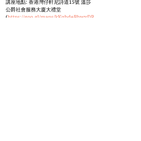
講座地點: 香港灣仔軒尼詩道15號 溫莎
公爵社會服務大廈大禮堂 
(
https://goo.gl/maps/kKqbdeBhwyDP
ddxc9
)
費用: 原價$550，早鳥優惠$250
👉👉購票網址：
http://bit.ly/353V1o6
備註：
*不設退票
*查詢辦法 - whatsapp: 52821343 / 電
郵：lifeislonggamma@gmail.com