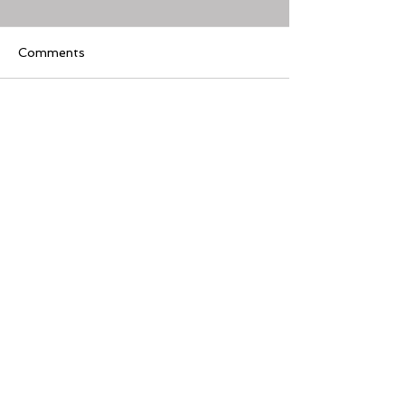
Comments
Write a comment...
[美股隊長] 如何周一至週
【黃金交叉】標普
五24小時交易美股
黃金交叉
Featured Review