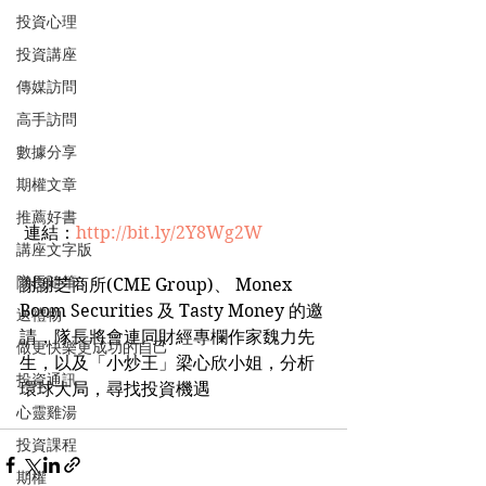
投資心理
投資講座
傳媒訪問
高手訪問
數據分享
期權文章
推薦好書
 連結：
http://bit.ly/2Y8Wg2W
講座文字版
隊長隨筆
謝謝芝商所(CME Group)、 Monex 
Boom Securities 及 Tasty Money 的邀
送禮物
請，隊長將會連同財經專欄作家魏力先
做更快樂更成功的自己
生，以及「小炒王」梁心欣小姐，分析
投資通訊
環球大局，尋找投資機遇
心靈雞湯
投資課程
期權