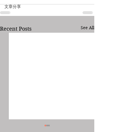
文章分享
See All
Recent Posts