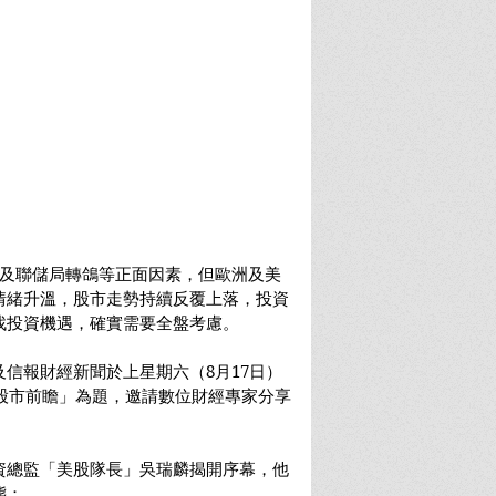
和及聯儲局轉鴿等正面因素，但歐洲及美
情緒升溫，股市走勢持續反覆上落，投資
找投資機遇，確實需要全盤考慮。
信報財經新聞於上星期六（8月17日）
球股市前瞻」為題，邀請數位財經專家分享
資總監「美股隊長」吳瑞麟揭開序幕，他
態：