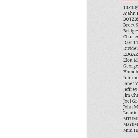
13F
3D
Ajahn
BOTZ
B
Breet 
Bridge
Charle
David 
Divide
EDGAR
Elon M
George
Homeb
Intera
Janet Y
Jeffre
Jim Ch
Joel Gr
John 
Leadin
MTUM
Market
Mini H