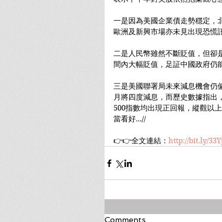
一是因為美國企業債走勢穩定，
歐洲及新興市場亦未見出現恐慌
二是人民幣雖然不斷貶值，但卻
間內大幅貶值，足証中國政府仍
三是美國聯署局未來減息機會仍偏
月將四度減息，而歷史數據指出，
500指數均出現正回報，縱觀以
當看好...//
👉👉全文連結：
http://bit.ly/33
Comments