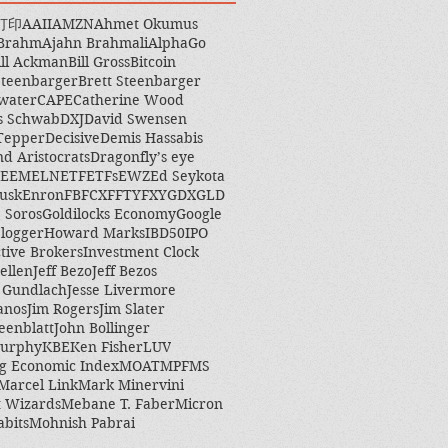
打印
AAII
AMZN
Ahmet Okumus
 Brahm
Ajahn Brahmali
AlphaGo
ill Ackman
Bill Gross
Bitcoin
Steenbarger
Brett Steenbarger
water
CAPE
Catherine Wood
s Schwab
DXJ
David Swensen
Tepper
Decisive
Demis Hassabis
nd Aristocrats
Dragonfly’s eye
EEM
ELN
ETF
ETFs
EWZ
Ed Seykota
usk
Enron
FB
FCX
FFTY
FXY
GDX
GLD
 Soros
Goldilocks Economy
Google
logger
Howard Marks
IBD50
IPO
ctive Brokers
Investment Clock
ellen
Jeff Bezo
Jeff Bezos
y Gundlach
Jesse Livermore
anos
Jim Rogers
Jim Slater
eenblatt
John Bollinger
Murphy
KBE
Ken Fisher
LUV
g Economic Index
MOAT
MPF
MS
Marcel Link
Mark Minervini
 Wizards
Mebane T. Faber
Micron
abits
Mohnish Pabrai