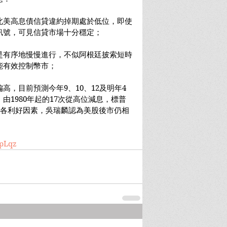
北美高息債信貸違約掉期處於低位，即使
訊號，可見信貸市場十分穩定；
是有序地慢慢進行，不似阿根廷披索短時
能有效控制幣市；
高，目前預測今年9、10、12及明年4
由1980年起的17次從高位減息，標普
上各利好因素，吳瑞麟認為美股後市仍相
YpLqz