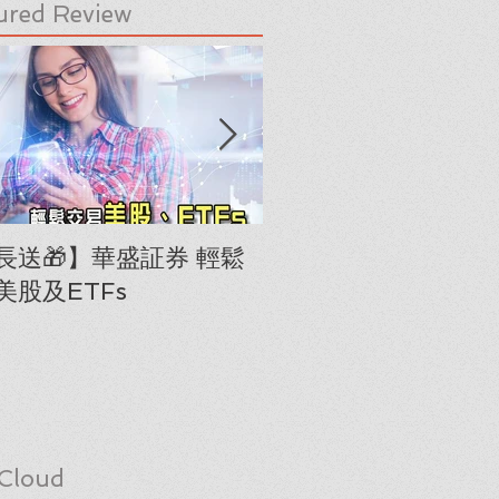
ured Review
長送🎁】華盛証券 輕鬆
下載《美股隊長手冊
美股及ETFs
「板塊輪動圖」(RRG
Cloud