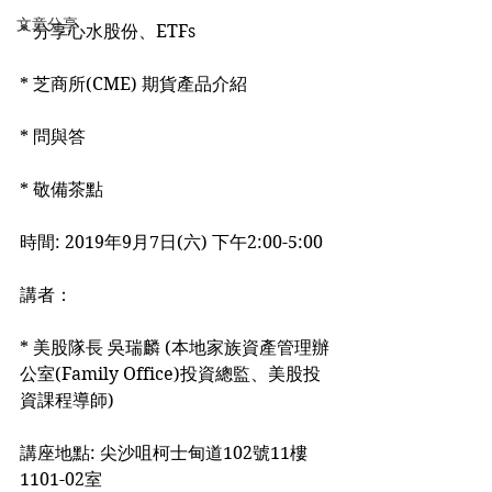
文章分享
* 分享心水股份、ETFs
* 芝商所(CME) 期貨產品介紹
* 問與答
* 敬備茶點
時間: 2019年9月7日(六) 下午2:00-5:00
講者：
* 美股隊長 吳瑞麟 (本地家族資產管理辦
公室(Family Office)投資總監、美股投
資課程導師)
講座地點: 尖沙咀柯士甸道102號11樓
1101-02室 