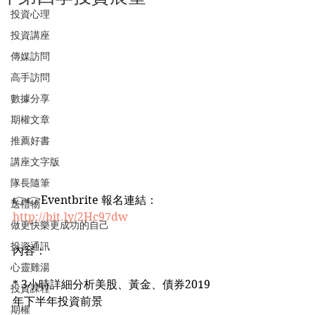
投資心理
投資講座
傳媒訪問
高手訪問
數據分享
期權文章
推薦好書
講座文字版
隊長隨筆
👉👉Eventbrite 報名連結：
送禮物
http://bit.ly/2Hc97dw
做更快樂更成功的自己
投資通訊
內容：
心靈雞湯
* 3小時詳細分析美股、黃金、債券2019
投資課程
年下半年投資前景
期權