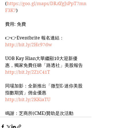
(
https://goo.gl/maps/DRAYgJsPpT7mn
F3K7
)
費用: 免費
👉👉Eventbrite 報名連結：
http://bit.ly/2Hc97dw
UOB Kay Hian大華繼顯10大迎新優
惠，獨家免費任睇「路透社」美股報告
http://bit.ly/2Z1C41T
同場加影：全新推出「微型E-迷你美股
指數期貨」佣金優惠
http://bit.ly/2KKiaTU
鳴謝：芝商所(CME)贊助是次活動