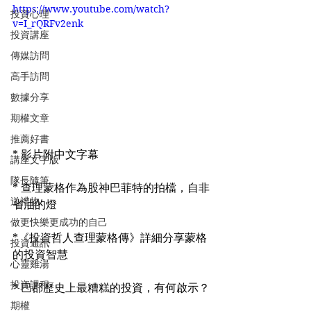
https://www.youtube.com/watch?
投資心理
v=I_rQRFv2enk
投資講座
傳媒訪問
高手訪問
數據分享
期權文章
推薦好書
* 影片附中文字幕
講座文字版
隊長隨筆
* 查理蒙格作為股神巴菲特的拍檔，自非
送禮物
省油的燈
做更快樂更成功的自己
*《投資哲人查理蒙格傳》詳細分享蒙格
投資通訊
的投資智慧
心靈雞湯
投資課程
* 巴郡歷史上最糟糕的投資，有何啟示？
期權