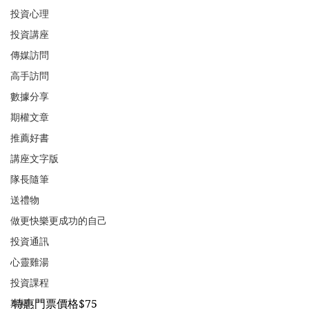
投資心理
投資講座
傳媒訪問
高手訪問
數據分享
期權文章
推薦好書
講座文字版
隊長隨筆
送禮物
做更快樂更成功的自己
投資通訊
心靈雞湯
投資課程
特惠門票價格$75
期權