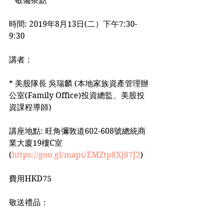
* 敬備茶點
時間: 2019年8月13日(二）下午7:30-
9:30
講者：
* 美股隊長 吳瑞麟 (本地家族資產管理辦
公室(Family Office)投資總監、美股投
資課程導師)
講座地點: 旺角彌敦道602-608號總統商
業大廈19樓C室 
(
https://goo.gl/maps/EMZtp8Xj87J2
)
費用HKD75
敬送禮品：