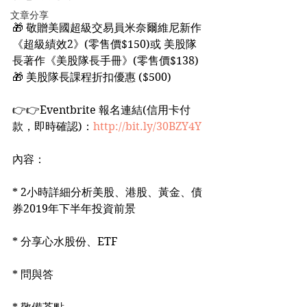
文章分享
🎁 敬贈美國超級交易員米奈爾維尼新作
《超級績效2》(零售價$150)或 美股隊
長著作《美股隊長手冊》(零售價$138)
🎁 美股隊長課程折扣優惠 ($500)
👉👉Eventbrite 報名連結(信用卡付
款，即時確認)：
http://bit.ly/30BZY4Y
內容：
* 2小時詳細分析美股、港股、黃金、債
券2019年下半年投資前景
* 分享心水股份、ETF
* 問與答