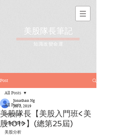
美股隊長筆記
​知識改變命運
Post
All Posts
Jonathan Ng
All Posts
Jul 2, 2019
美股隊長【美股入門班<美
Seminar
股101>】(總第25屆)
Interview
美股分析