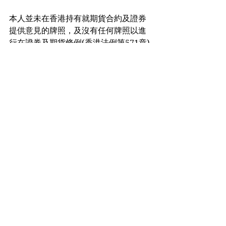
本人並未在香港持有就期貨合約及證券
提供意見的牌照，及沒有任何牌照以進
行在證券及期貨條例(香港法例第571章)
下的受規管活動。所有課程/講座均為教
育目的而開設，本人將不會就期貨合約
及證券提供任何買賣建議。
See All
Recent Posts