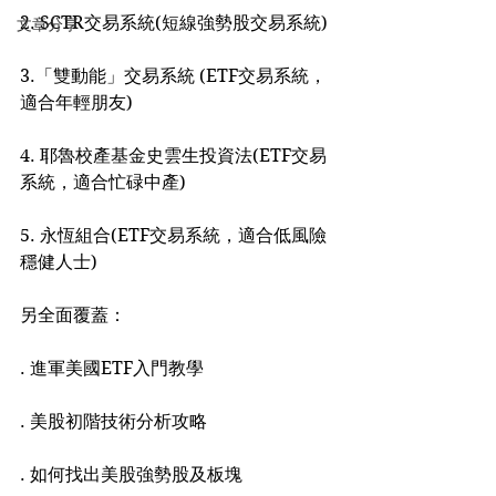
2. SCTR交易系統(短線強勢股交易系統)
文章分享
3.「雙動能」交易系統 (ETF交易系統，
適合年輕朋友)
4. 耶魯校產基金史雲生投資法(ETF交易
系統，適合忙碌中產)
5. 永恆組合(ETF交易系統，適合低風險
穩健人士)
另全面覆蓋：
. 進軍美國ETF入門教學
. 美股初階技術分析攻略
. 如何找出美股強勢股及板塊