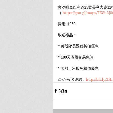
尖沙咀金巴利道25號長利大廈12
（ 
https://goo.gl/maps/TK8h3J8
費用: $250
敬送禮品：
* 美股隊長課程折扣優惠
* 180天港股交易免佣
* 美股、港股免報價優惠
👉👉報名連結：
http://bit.ly/2