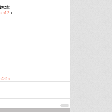
樓02室
txnL2
 ）
Hm241a