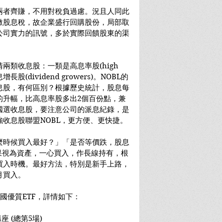
兩者齊賺，不用對稅負過慮。況且人同此
繳股息稅，故企業盛行回購股份，局部取
公司實力的訊號，多於實際回饋股東的渠
類收息股：一類是高息率股(high 
息增長股(dividend growers)。NOBL的
息股，有何區別？根據歷史統計，股息每
的升幅，比高息率股多出2個百份點，兼
國選收息股，要注意公司的派息紀錄，是
收息股聯盟NOBL，更方便、更快捷。
麼時候買入最好？」「是否等價跌，股息
果視為資產，一心買入，作長線持有，根
買入時機。最好方法，特別是新手上路，
月買入。
國優質ETF，詳情如下：
 (總第5場)