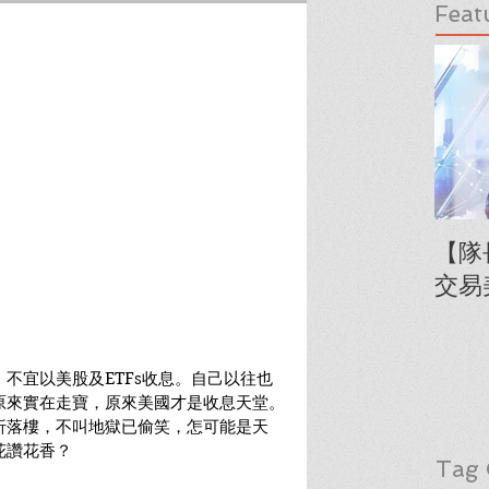
Feat
【隊
交易
不宜以美股及ETFs收息。自己以往也
原來實在走寶，原來美國才是收息天堂。
折落樓，不叫地獄已偷笑，怎可能是天
花讚花香？
Tag 