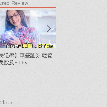
ured Review
長送🎁】華盛証券 輕鬆
下載《美股隊長手冊
美股及ETFs
「板塊輪動圖」(RRG
Cloud