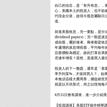
自己的信念，是「有升有息」，
心，美國本土的投資人，也不欲
代現金分派，故現今股息屬顯示
道。
前進美股收息，另一要點，是分清兩
dividend payers)；另一類是派
成份股，屬於後者。兩者都是收
年遞增的派息增長股，平均每年
且股價較為穩定。故此打算在美
否連年增長？當然，直接買入最強
投資人的下一難題，通常是「甚
率升到某%，才值得買入？」如
本無須這樣大費周章，捕捉絕世
就是以月供形式，持之以恆地每
6月11日會有講座，進一步介紹美
【投資講座】美股ETF操作精華講座