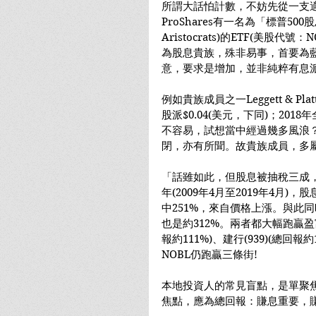
所謂大話怕計數，不妨先從一支適
ProShares有一名為「標普500股息貴
Aristocrats)的ETF(美股
為股息貴族，殊非易事，首要為藍
意，要求是增加，並非純粹有息
例如貴族成員之一Leggett & Pl
股派$0.04(美元，下同)；201
不容易，試想當中經過幾多風浪
閉，亦有所聞。故貴族成員，多
「話雖如此，但股息被抽稅三成
年(2009年4月至2019年4月)
中251%，來自價格上漲。與此同時
也是約312%。兩者都大幅跑贏盈富(2
報約111%)、建行(939)(總回
NOBL仍跑贏三條街!
本地投資人的常見盲點，是單聚焦
焦點，應為總回報：賺息重要，