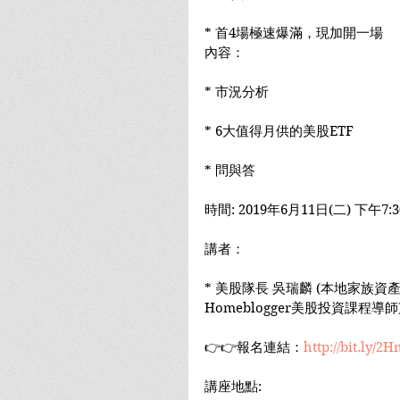
* 首4場極速爆滿，現加開一場
內容：
* 市況分析
* 6大值得月供的美股ETF
* 問與答
時間: 2019年6月11日(二) 下午7:30
講者：
* 美股隊長 吳瑞麟 (本地家族資產管
Homeblogger美股投資課程導師
👉👉報名連結：
http://bit.ly/2
講座地點: