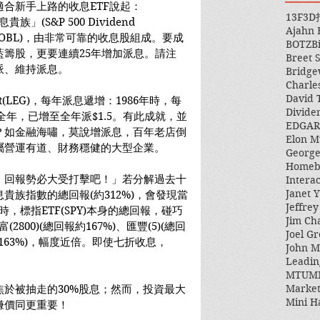
合新手上路的收息ETF說起：
13F
3D
族」(S&P 500 Dividend 
Ajahn
代號：NOBL)，由非常可靠的收息股組成。要成
BOTZ
B
籌股，更要連續25年增加派息。請注
Breet 
派、維持派息。
Bridge
Charle
David 
att(LEG)，每年派息遞增：1986年時，每
Divide
8年全年，已增至全年派$1.5。有此成就，並
EDGAR
？如金融海嘯，莫說增派息，百年老店倒
Elon M
屬營運有道、財務穩健的大型企業。
George
Homeb
，回報勢必大受打擊吧！」若分解過去十
Intera
Janet Y
，股息貴族指數的總回報(約312%)，會發現當
Jeffre
，標指ETF(SPY)本身的總回報，碰巧
Jim Ch
800)(總回報約167%)、匯豐(5)(總回
Joel Gr
報約163%)，幅度近倍。即使七折收息，
John 
Leadin
MTUM
Market
於被抽走的30%股息；然而，投資最大
Mini H
賺價同更重要！