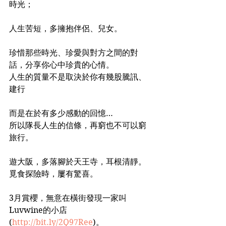
時光；
人生苦短，多擁抱伴侶、兒女。
珍惜那些時光、珍愛與對方之間的對
話，分享你心中珍貴的心情。
人生的質量不是取決於你有幾股騰訊、
建行
而是在於有多少感動的回憶…
所以隊長人生的信條，再窮也不可以窮
旅行。
遊大阪，多落腳於天王寺，耳根清靜。
覓食探險時，屢有驚喜。
3月賞櫻，無意在橫街發現一家叫
Luvwine的小店
(
http://bit.ly/2Q97Ree
)。