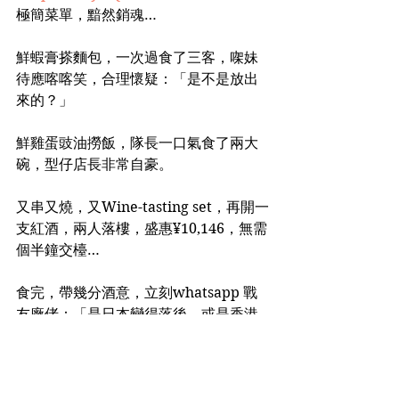
極簡菜單，黯然銷魂…
鮮蝦膏搽麵包，一次過食了三客，㗎妹
待應喀喀笑，合理懷疑：「是不是放出
來的？」
鮮雞蛋豉油撈飯，隊長一口氣食了兩大
碗，型仔店長非常自豪。
又串又燒，又Wine-tasting set，再開一
支紅酒，兩人落樓，盛惠¥10,146，無需
個半鐘交檯…
食完，帶幾分酒意，立刻whatsapp 戰
友廠佬：「是日本變得落後，或是香港
不正常？」