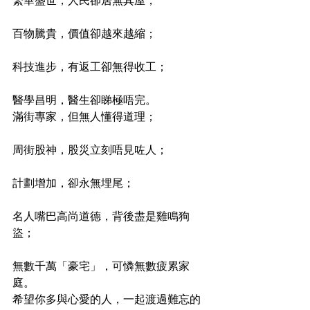
繁華盛世，人民卻居無其屋；
百物騰貴，價值卻越來越縮；
科技進步，有返工卻無得收工；
醫學昌明，醫生卻睇極唔完。
滿街專家，但無人懂得道理；
周街股神，股災立刻唔見咗人；
計劃增加，卻永無埋尾；
名人嘴巴高尚道德，背後盡是雞鳴狗
盜；
無數千萬「豪宅」，可憐無數疲累家
庭。
希望你多與心愛的人，一起渡過難忘的