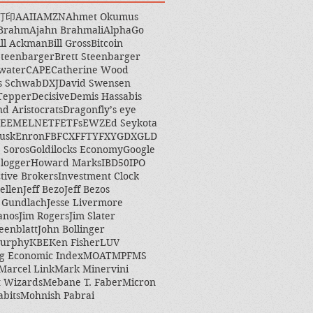
打印
AAII
AMZN
Ahmet Okumus
 Brahm
Ajahn Brahmali
AlphaGo
ill Ackman
Bill Gross
Bitcoin
Steenbarger
Brett Steenbarger
water
CAPE
Catherine Wood
s Schwab
DXJ
David Swensen
Tepper
Decisive
Demis Hassabis
nd Aristocrats
Dragonfly’s eye
EEM
ELN
ETF
ETFs
EWZ
Ed Seykota
usk
Enron
FB
FCX
FFTY
FXY
GDX
GLD
 Soros
Goldilocks Economy
Google
logger
Howard Marks
IBD50
IPO
ctive Brokers
Investment Clock
ellen
Jeff Bezo
Jeff Bezos
y Gundlach
Jesse Livermore
anos
Jim Rogers
Jim Slater
eenblatt
John Bollinger
Murphy
KBE
Ken Fisher
LUV
g Economic Index
MOAT
MPF
MS
Marcel Link
Mark Minervini
 Wizards
Mebane T. Faber
Micron
abits
Mohnish Pabrai