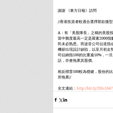
謝謝 《東方日報》訪問
//香港投資者較適合選擇那款微
A：有「美股隊長」之稱的美股
當中難度最高一定是羅素2000
民未必熟悉。而波音公司佔道指成分
機卻出現設計缺陷，以至月初走
司佔納指100的比重逾10%，一
話，亦會拖累其股價。
相反標普500較為穩健，股份的
所拖累//
全文連結：
http://bit.ly/2Hu1647