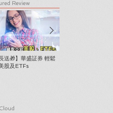
ured Review
長送🎁】華盛証券 輕鬆
下載《美股隊長手冊
美股及ETFs
「板塊輪動圖」(RRG
Cloud