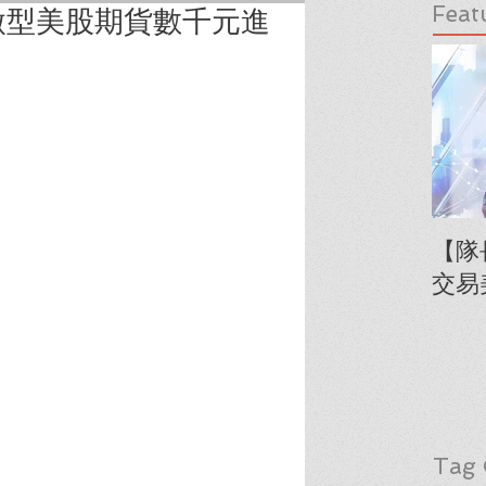
Feat
微型美股期貨數千元進
【隊
交易
Tag 