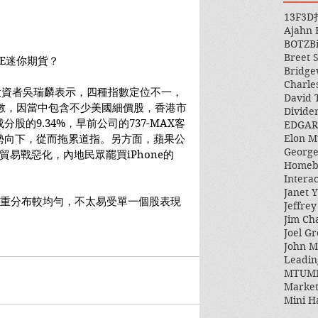
13F
3D
Ajahn
BOTZ
B
Breet 
型E迷你期貨？
Bridge
Charle
投資者吳瑞麟表示，四種指數定位不一，
David 
指數，因當中包含不少美國細價股，香港市
Divide
股的9.34%，早前公司的737-MAX客
EDGAR
Elon M
勢向下，從而拖累道指。另方面，蘋果公
George
旦貿易戰惡化，內地民眾罷買iPhone的
Homeb
Intera
Janet Y
比重分布較均勻，不太易受單一個股表現
Jeffre
Jim Ch
Joel Gr
John 
Leadin
MTUM
Market
Mini H