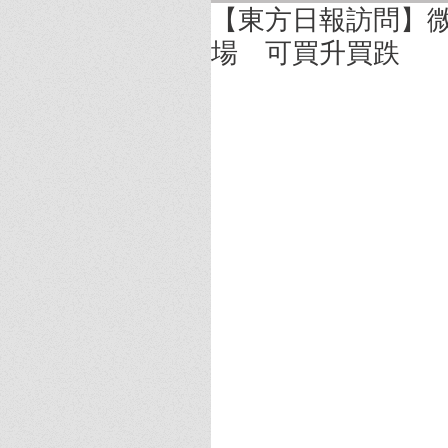
【東方日報訪問】
場 可買升買跌