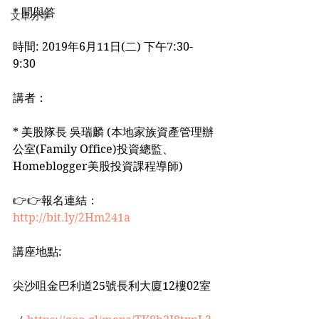
* 問與答
文章分享
時間: 2019年6月11日(二) 下午7:30-
9:30
講者：
* 美股隊長 吳瑞麟 (本地家族資產管理辦
公室(Family Office)投資總監、
Homeblogger美股投資課程導師)
👉👉報名連結：
http://bit.ly/2Hm241a
講座地點:
尖沙咀金巴利道25號長利大廈12樓02室