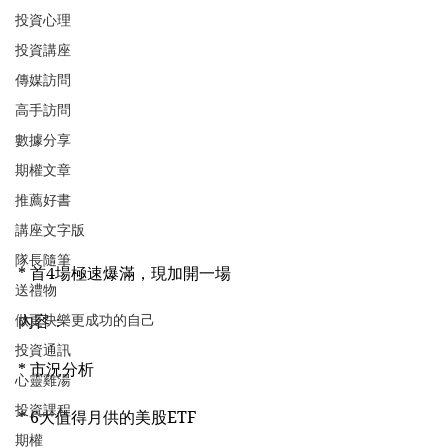
投資心理
投資講座
傳媒訪問
高手訪問
數據分享
期權文章
推薦好書
講座文字版
隊長隨筆
* 首4場極速爆滿，現加開一場
送禮物
做更快樂更成功的自己
內容：
投資通訊
* 市況分析
心靈雞湯
投資課程
* 6大值得月供的美股ETF
期權