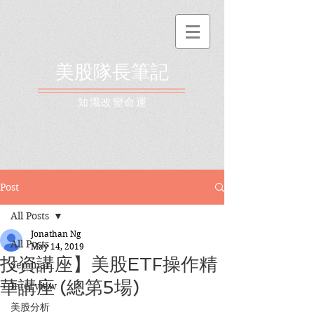
美股隊長筆記
​知識改變命運
Post
All Posts
Jonathan Ng
All Posts
May 14, 2019
投資講座】美股ETF操作精
Seminar
華講座 (總第5場)
Interview
美股分析