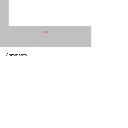
Comments
Write a comment...
[美股隊長] 如何周一至週
【黃金交叉】標普
五24小時交易美股
黃金交叉
Featured Review