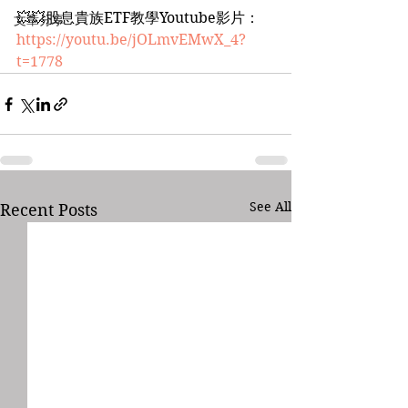
💥💥股息貴族ETF教學Youtube影片：
文章分享
https://youtu.be/jOLmvEMwX_4?
t=1778
See All
Recent Posts