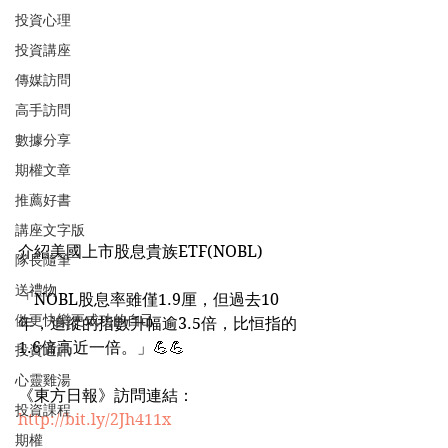
投資心理
投資講座
傳媒訪問
高手訪問
數據分享
期權文章
推薦好書
講座文字版
介紹美國上市股息貴族ETF(NOBL)
隊長隨筆
送禮物
「NOBL股息率雖僅1.9厘，但過去10
做更快樂更成功的自己
年，追蹤的指數升幅逾3.5倍，比恒指的
1.6倍高近一倍。」💪💪
投資通訊
心靈雞湯
《東方日報》訪問連結：
投資課程
http://bit.ly/2Jh411x
期權