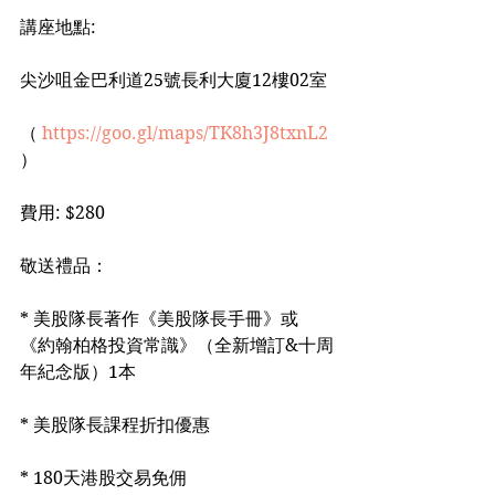
講座地點:
尖沙咀金巴利道25號長利大廈12樓02室
（ 
https://goo.gl/maps/TK8h3J8txnL2
）
費用: $280
敬送禮品：
* 美股隊長著作《美股隊長手冊》或 
《約翰柏格投資常識》（全新增訂&十周
年紀念版）1本
* 美股隊長課程折扣優惠
* 180天港股交易免佣