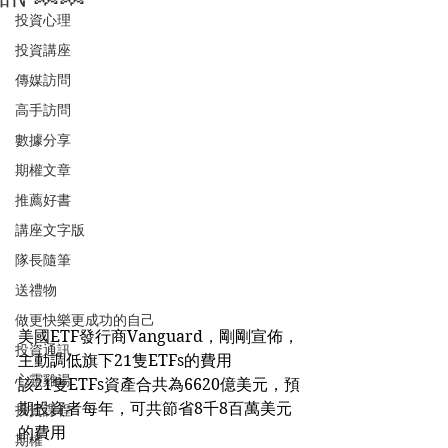
投資心理
投資講座
傳媒訪問
高手訪問
數據分享
期權文章
推薦好書
講座文字版
隊長隨筆
送禮物
做更快樂更成功的自己
美國ETF發行商Vanguard，剛剛宣佈，
投資通訊
主動調低旗下21隻ETFs的費用
心靈雞湯
該21隻ETFs資產合共為6620億美元，預
期投資者每年，可共節省8千8百萬美元
投資課程
的費用
期權