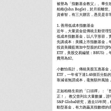
被譽為「指數基金教父」、畢生
柏格(John Bogle)，於月
資睿智，有三大贈言，愚見是非
1. 善用低成本指數基金
近年，大量資金從傳統主動管理
低成本指數基金，以八字形容，
先講成本：美國上市指數基金，
投資美國藍籌加中型股的ETF(JPMorgan
ETF，美股交易編號：BBUS) ，年
費用為$2。
小數怕長計，傳統美股互惠基金，行
ETF，一年省下達1.48個百分
靠減省無謂成本，毫無額外風險，
正如柏格生前的「口頭禪」：「
正！」 教父曾列出大量數據，
S&P Global研究，過去15
動型基金，有力跑贏其指數標的(be