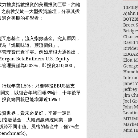
致力推廣指數投資的美國投資巨擘－約翰
13F
3D
前離世。之前教父於一大型投資論壇，分享其投
Ajahn
常適合美股的初學者：
BOTZ
B
Breet 
Bridge
Charle
型互惠基金，流入指數基金。究其原因，
David 
實為「燒鵝味道、蔗渣價錢」。
Divide
年管理費已近乎零。例如摩根大通推出，
EDGAR
 BetaBuilders U.S. Equity 
Elon M
管理費僅為0.02%，即投資$10,000，
George
Homeb
Intera
Janet Y
規年費1.5%；只要轉投BBUS這支
Jeffre
點的開支，以組合年均回報8%計，十年後單
Jim Ch
投資總回報已能增添近15%！
Joel Gr
John 
Leadin
投資世界，貴未必是好，平卻一定是
MTUM
證明指數基金，大幅跑贏傳統同業－據
Market
年間，橫跨不同市值、風格的基金中，僅7%主
Mini H
nchmark)。