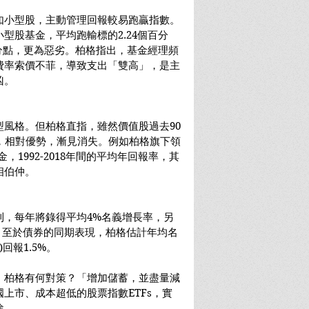
如小型股，主動管理回報較易跑贏指數。
型股基金，平均跑輸標的2.24個百分
百分點，更為惡劣。柏格指出，基金經理頻
費率索價不菲，導致支出「雙高」，是主
凶。
風格。但柏格直指，雖然價值股過去90
，相對優勢，漸見消失。例如柏格旗下領
基金，1992-2018年間的平均年回報率，其
相伯仲。
利，每年將錄得平均4%名義增長率，另
。至於債券的同期表現，柏格估計年均名
回報1.5%。
，柏格有何對策？「增加儲蓄，並盡量減
上市、成本超低的股票指數ETFs，實
途。