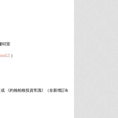
樓02室
txnL2
 ）
》或 《約翰柏格投資常識》（全新增訂&