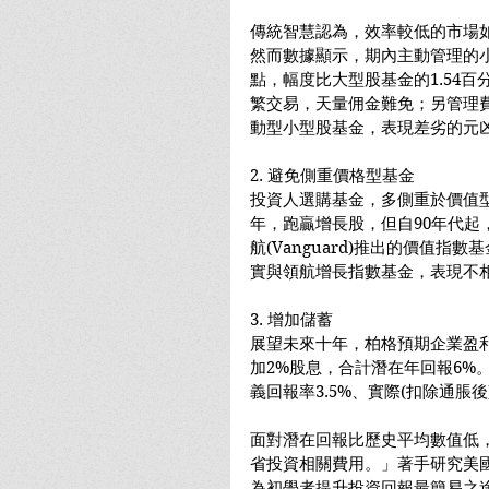
傳統智慧認為，效率較低的市場
然而數據顯示，期內主動管理的小
點，幅度比大型股基金的1.54
繁交易，天量佣金難免；另管理
動型小型股基金，表現差劣的元
2. 避免側重價格型基金
投資人選購基金，多側重於價值型
年，跑贏增長股，但自90年代起
航(Vanguard)推出的價值指數
實與領航增長指數基金，表現不
3. 增加儲蓄
展望未來十年，柏格預期企業盈
加2%股息，合計潛在年回報6%
義回報率3.5%、實際(扣除通脹後)
面對潛在回報比歷史平均數值低
省投資相關費用。」著手研究美國
為初學者提升投資回報最簡易之