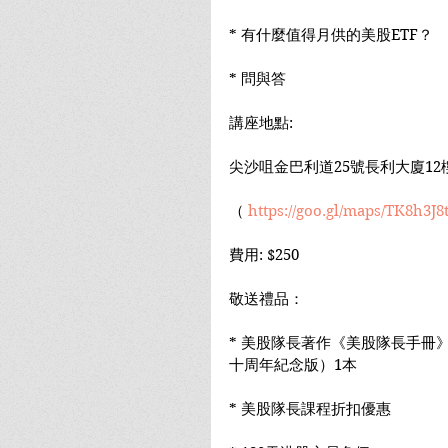
* 有什麼值得月供的美股ETF？
* 問與答
講座地點:
尖沙咀金巴利道25號長利大廈12
（ 
https://goo.gl/maps/TK8h3J8
費用: $250
敬送禮品：
* 美股隊長著作《美股隊長手冊
十周年紀念版）1本
* 美股隊長課程折扣優惠