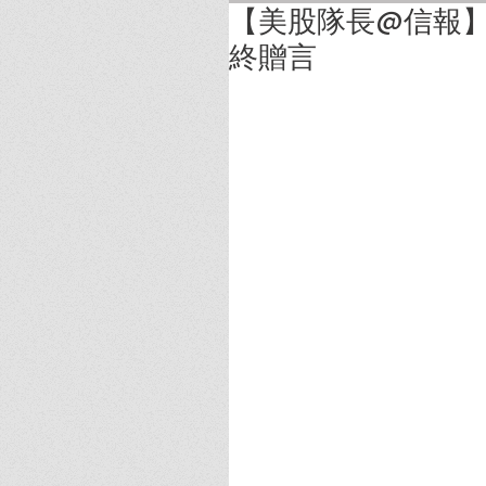
【美股隊長@信報
終贈言