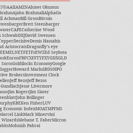
打印
AAII
AMZN
Ahmet Okumus
 Brahm
Ajahn Brahmali
AlphaGo
ill Ackman
Bill Gross
Bitcoin
Steenbarger
Brett Steenbarger
water
CAPE
Catherine Wood
s Schwab
DXJ
David Swensen
Tepper
Decisive
Demis Hassabis
nd Aristocrats
Dragonfly’s eye
EEM
ELN
ETF
ETFs
EWZ
Ed Seykota
usk
Enron
FB
FCX
FFTY
FXY
GDX
GLD
 Soros
Goldilocks Economy
Google
logger
Howard Marks
IBD50
IPO
ctive Brokers
Investment Clock
ellen
Jeff Bezo
Jeff Bezos
y Gundlach
Jesse Livermore
anos
Jim Rogers
Jim Slater
eenblatt
John Bollinger
Murphy
KBE
Ken Fisher
LUV
g Economic Index
MOAT
MPF
MS
Marcel Link
Mark Minervini
 Wizards
Mebane T. Faber
Micron
abits
Mohnish Pabrai