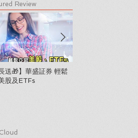
ured Review
長送🎁】華盛証券 輕鬆
下載《美股隊長手冊
美股及ETFs
「板塊輪動圖」(RRG
Cloud