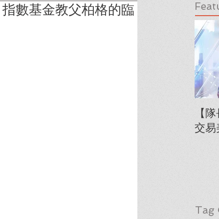
Feat
】指數基金教父柏格的臨
【隊
交易
Tag 