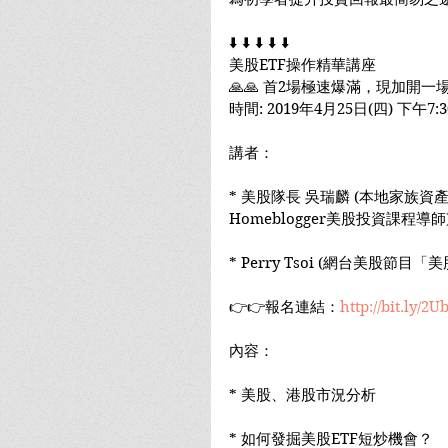
⬇️ ⬇️ ⬇️ ⬇️ ⬇️
美股ETF操作精華講座
🙏🙏 首2場極速爆滿，現加開一
時間: 2019年4月25日(四) 下午7:30
講者：
* 美股隊長 吳瑞麟 (本地家族資產管
Homeblogger美股投資課程導師
* Perry Tsoi (網台美股節目
👉👉報名連結：
http://bit.ly/2
內容：
* 美股、港股市況分析
* 如何發掘美股ETF短炒機會？