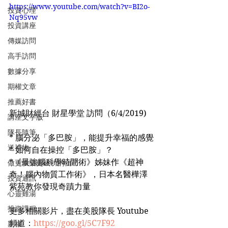
https://www.youtube.com/watch?v=BI2o-
投資心理
Nq95vw
投資講座
傳媒訪問
高手訪問
數據分享
期權文章
推薦好書
新城財經台 財星學堂 訪問（6/4/2019)
講座文字版
隊長隨筆
* 腦分泌「多巴胺」，能提升幸福的感覺
送禮物
* 如何自在操控「多巴胺」？
*《最強腦科學時間術》姊妹作《超神
做更快樂更成功的自己
奇！腦內物質工作術》，日本名醫樺澤
投資通訊
紫苑教你發現奇蹟力量
心靈雞湯
投資課程
更多相關影片，盡在美股隊長 Youtube 
頻道：
https://goo.gl/5C7F92
期權