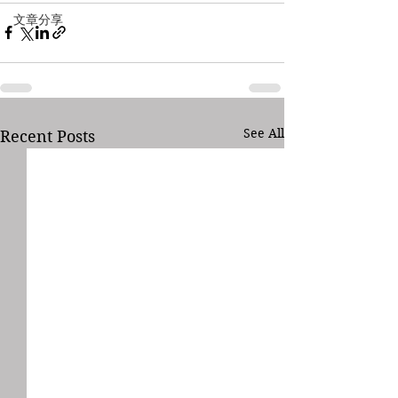
文章分享
See All
Recent Posts