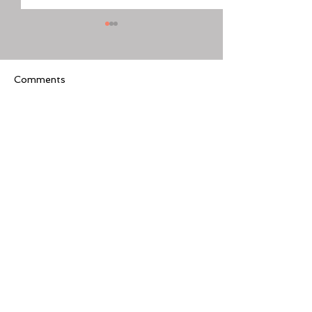
Comments
Write a comment...
[美股隊長] 如何周一至週
【黃金交叉】標普
五24小時交易美股
黃金交叉
Featured Review