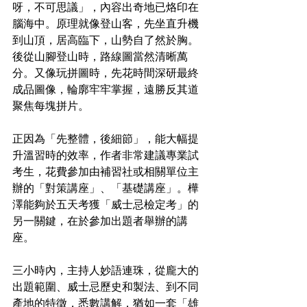
呀，不可思議」，內容出奇地已烙印在
腦海中。原理就像登山客，先坐直升機
到山頂，居高臨下，山勢自了然於胸。
後從山腳登山時，路線圖當然清晰萬
分。又像玩拼圖時，先花時間深研最終
成品圖像，輪廓牢牢掌握，遠勝反其道
聚焦每塊拼片。
正因為「先整體，後細節」，能大幅提
升溫習時的效率，作者非常建議專業試
考生，花費參加由補習社或相關單位主
辦的「對策講座」、「基礎講座」。樺
澤能夠於五天考獲「威士忌檢定考」的
另一關鍵，在於參加出題者舉辦的講
座。
三小時內，主持人妙語連珠，從龐大的
出題範圍、威士忌歷史和製法、到不同
產地的特徵，悉數講解，猶如一套「雄