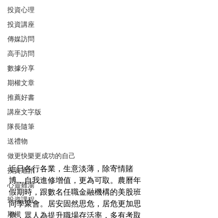
投資心理
投資講座
傳媒訪問
高手訪問
數據分享
期權文章
推薦好書
講座文字版
隊長隨筆
送禮物
做更快樂更成功的自己
近日各行各業，生意淡薄，除寄情賭
投資通訊
博，自我進修增值，更為可取。農曆年
心靈雞湯
假期時，跟數名任職金融機構的美股班
投資課程
同學聚會。居安固然思危，居危更加思
期權
危，眾人為提升職場存活率，多有考取