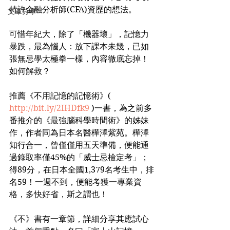
特許金融分析師(CFA)資歷的想法。
文章分享
可惜年紀大，除了「機器壞」，記憶力
暴跌，最為惱人：放下課本未幾，已如
張無忌學太極拳一樣，內容徹底忘掉！
如何解救？
推薦《不用記憶的記憶術》( 
http://bit.ly/2IHDfk9
 )一書，為之前多
番推介的《最強腦科學時間術》的姊妹
作，作者同為日本名醫樺澤紫苑。樺澤
知行合一，曾僅僅用五天準備，便能通
過錄取率僅45%的「威士忌檢定考」；
得89分，在日本全國1,379名考生中，排
名59！一週不到，便能考獲一專業資
格，多快好省，斯之謂也！
《不》書有一章節，詳細分享其應試心