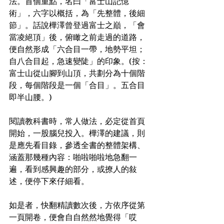
法。首個重點，名曰「富士山記憶
術」，六字以概括，為「先整體，後細
節」。話說樺澤曾登過富士之巔，「會
當凌絕頂」後，俯瞰之前走過的道路，
便自然形成「六合目一帶，地勢平坦；
自八合目起，急速變陡」的印象。(按：
富士山從山腳到山頂，共劃分為十個階
段，每個階段是一個「合目」。五合目
即半山腰。)
閱讀教科書時，常人做法，必定從首頁
開始，一股腦兒投入。樺澤的建議，則
是應先看目錄，參透全書的整體架構、
涵蓋那幾種內容：啪啦啪啦地急翻一
遍，看到感興趣的部分，或撩人的敍
述，便停下來仔細看。
如是者，快翻精讀數次後，方依序從第
一頁開卷，便會自自然然地覺得「哎