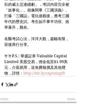
壯的威士忌連續劇」，考試內容完全被
「故事化」。就像閱畢《三國演義》、
打爆「三國誌」電玩遊戲後，應考三國
年代的歷史試。考生如不事半功倍、效
率暴升，難矣。
名醫考試心法，洋洋大觀，篇幅有限，
容後再行分享。
🤘🤘P.S.: 華盛証券 Valuable Capital 
Limited 美股交易，佣金低至$1.99美
元，介面易用，送免費報價及其他禮
物，詳情：
http://bit.ly/captaingift