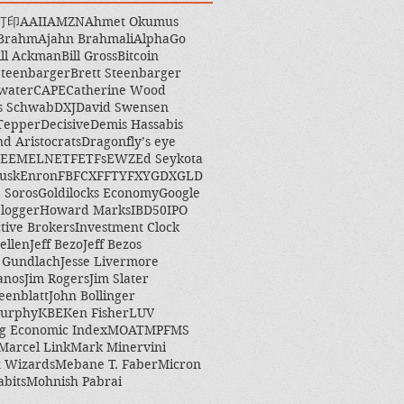
打印
AAII
AMZN
Ahmet Okumus
 Brahm
Ajahn Brahmali
AlphaGo
ill Ackman
Bill Gross
Bitcoin
Steenbarger
Brett Steenbarger
water
CAPE
Catherine Wood
s Schwab
DXJ
David Swensen
Tepper
Decisive
Demis Hassabis
nd Aristocrats
Dragonfly’s eye
EEM
ELN
ETF
ETFs
EWZ
Ed Seykota
usk
Enron
FB
FCX
FFTY
FXY
GDX
GLD
 Soros
Goldilocks Economy
Google
logger
Howard Marks
IBD50
IPO
ctive Brokers
Investment Clock
ellen
Jeff Bezo
Jeff Bezos
y Gundlach
Jesse Livermore
anos
Jim Rogers
Jim Slater
eenblatt
John Bollinger
Murphy
KBE
Ken Fisher
LUV
g Economic Index
MOAT
MPF
MS
Marcel Link
Mark Minervini
 Wizards
Mebane T. Faber
Micron
abits
Mohnish Pabrai