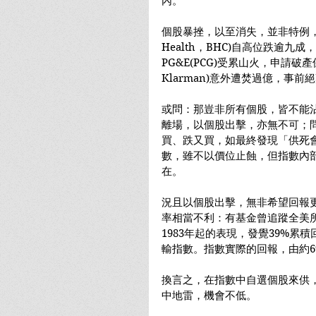
內。
個股暴挫，以至消失，並非特例，乃是常
Health，BHC)自高位跌逾
PG&E(PCG)受累山火，申請破產
Klarman)意外遭焚過億，事前
或問：那豈非所有個股，皆不能
離場，以個股出擊，亦無不可；
買、跌又買，如最終發現「供死
數，雖不以價位止蝕，但指數內
在。
況且以個股出擊，無非希望回報
率相當不利：有基金曾追蹤全美所
1983年起的表現，發覺39%累積
輸指數。指數實際的回報，由約6
換言之，在指數中自選個股來供
中地雷，機會不低。