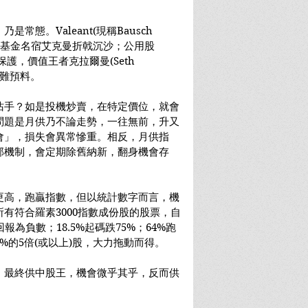
態。Valeant(現稱Bausch 
九成，基金名宿艾克曼折戟沉沙；公用股
保護，價值王者克拉爾曼(Seth 
絕難預料。
沾手？如是投機炒賣，在特定價位，就會
問題是月供乃不論走勢，一往無前，升又
會」，損失會異常慘重。相反，月供指
部機制，會定期除舊納新，翻身機會存
更高，跑贏指數，但以統計數字而言，機
有符合羅素3000指數成份股的股票，自
回報為負數；18.5%起碼跌75%；64%跑
%的5倍(或以上)股，大力拖動而得。
，最終供中股王，機會微乎其乎，反而供