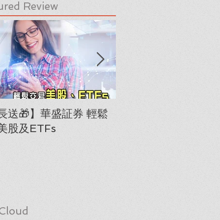
ured Review
長送🎁】華盛証券 輕鬆
下載《美股隊長手冊
美股及ETFs
「板塊輪動圖」(RRG
Cloud