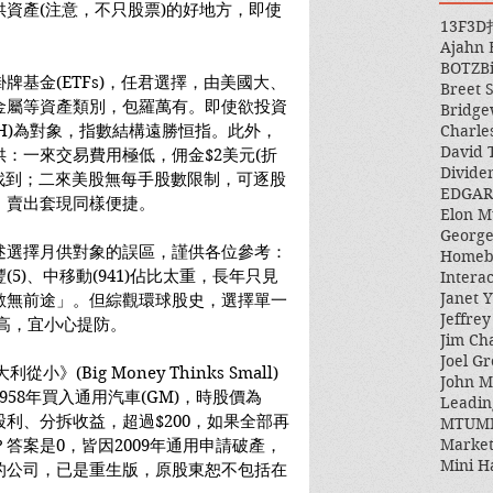
資產(注意，不只股票)的好地方，即使
13F
3D
Ajahn
BOTZ
B
基金(ETFs)，任君選擇，由美國大、
Breet 
金屬等資產類別，包羅萬有。即使欲投資
Bridge
EWH)為對象，指數結構遠勝恒指。此外，
Charle
David 
：一來交易費用極低，佣金$2美元(折
Divide
難找到；二來美股無每手股數限制，可逐股
EDGAR
，賣出套現同樣便捷。
Elon M
George
述選擇月供對象的誤區，謹供各位參考：
Homeb
5)、中移動(941)佔比太重，長年只見
Intera
Janet Y
數無前途」。但綜觀環球股史，選擇單一
Jeffre
高，宜小心提防。
Jim Ch
Joel Gr
利從小》(Big Money Thinks Small)
John 
58年買入通用汽車(GM)，時股價為
Leadin
股利、分拆收益，超過$200，如果全部再
MTUM
Market
答案是0，皆因2009年通用申請破產，
Mini H
的公司，已是重生版，原股東恕不包括在