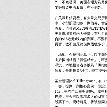
外，不難發現，美國市場方為月供
愛好投資中港股票，亦不例外。
在美國月供資產，有大量交易所掛牌
中、小型股票指數，到債券、貴
港股，也可選MSCI香港ETF(
美股市場還有兩大優勢，有利月供
合約$16港元)以內的券商，不
買賣，故不論最終儲到股數多少
「場地」介紹到此為止，以下簡
由於恒指結構「骨骼精奇」，匯豐(
浮沉，本地投資者多以為「供指
個股，長期投資/月供，陣亡率極
基金經理Joel Tillinghast，在《大
一書，提到一則椎心案例：假設19
$43，平均年回報率達9%。當中
投資，至今可以累積多大的財富？
股票下市。現時所見，番號相同