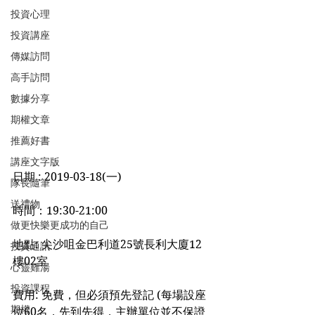
投資心理
投資講座
傳媒訪問
高手訪問
數據分享
期權文章
推薦好書
講座文字版
日期 : 2019-03-18(一)
隊長隨筆
送禮物
時間：19:30-21:00
做更快樂更成功的自己
地點: 尖沙咀金巴利道25號長利大廈12
投資通訊
樓02室
心靈雞湯
投資課程
費用: 免費，但必須預先登記 (每場設座
期權
位60名，先到先得，主辦單位並不保證