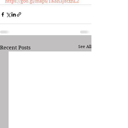
https://goo.gl/maps/TK8h3J8txnL2
See All
Recent Posts