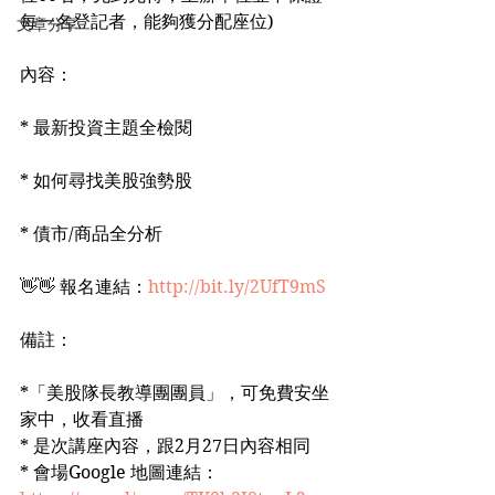
每一名登記者，能夠獲分配座位)
文章分享
內容：
* 最新投資主題全檢閱
* 如何尋找美股強勢股
* 債市/商品全分析
👋👋 報名連結：
http://bit.ly/2UfT9mS
備註：
*「美股隊長教導團團員」，可免費安坐
家中，收看直播
* 是次講座內容，跟2月27日內容相同
* 會場Google 地圖連結：