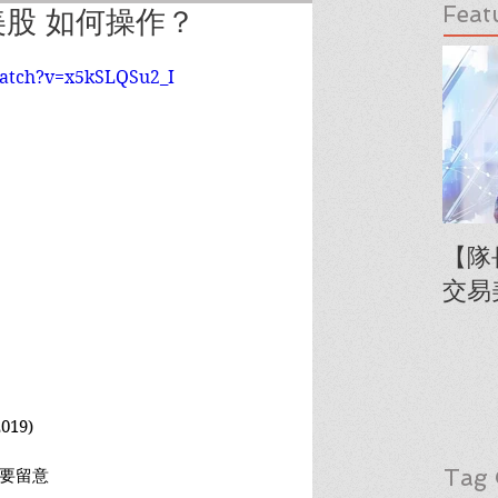
Feat
股 如何操作？
atch?v=x5kSLQSu2_I
【隊
交易
19)
Tag 
點要留意