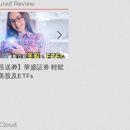
ured Review
長送🎁】華盛証券 輕鬆
下載《美股隊長手冊
美股及ETFs
「板塊輪動圖」(RRG
Cloud