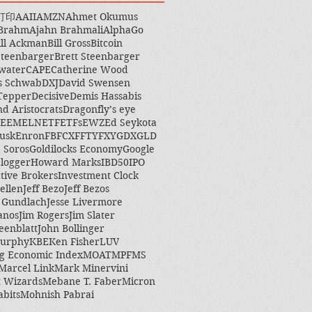
打印
AAII
AMZN
Ahmet Okumus
 Brahm
Ajahn Brahmali
AlphaGo
ill Ackman
Bill Gross
Bitcoin
Steenbarger
Brett Steenbarger
water
CAPE
Catherine Wood
s Schwab
DXJ
David Swensen
Tepper
Decisive
Demis Hassabis
nd Aristocrats
Dragonfly’s eye
EEM
ELN
ETF
ETFs
EWZ
Ed Seykota
usk
Enron
FB
FCX
FFTY
FXY
GDX
GLD
 Soros
Goldilocks Economy
Google
logger
Howard Marks
IBD50
IPO
ctive Brokers
Investment Clock
ellen
Jeff Bezo
Jeff Bezos
y Gundlach
Jesse Livermore
anos
Jim Rogers
Jim Slater
eenblatt
John Bollinger
Murphy
KBE
Ken Fisher
LUV
g Economic Index
MOAT
MPF
MS
Marcel Link
Mark Minervini
 Wizards
Mebane T. Faber
Micron
abits
Mohnish Pabrai