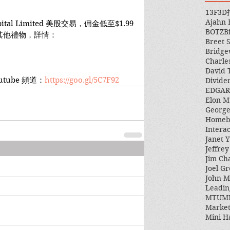
13F
3D
Ajahn
Capital Limited 美股交易，佣金低至$1.99
BOTZ
B
其他禮物，詳情：
Breet 
Bridge
Charle
David 
tube 頻道：
https://goo.gl/5C7F92
Divide
EDGAR
Elon M
George
Homeb
Intera
Janet Y
Jeffre
Jim Ch
Joel Gr
John 
Leadin
MTUM
Market
Mini H