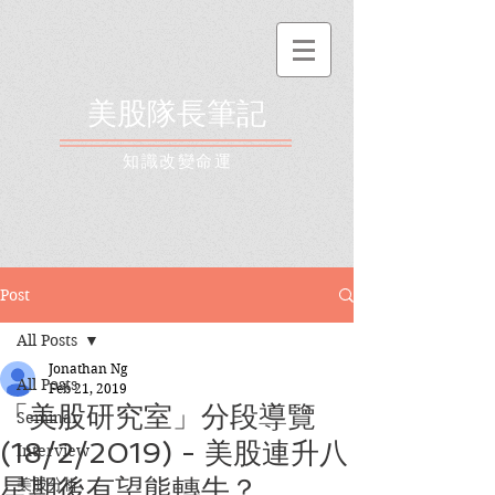
美股隊長筆記
​知識改變命運
Post
All Posts
Jonathan Ng
All Posts
Feb 21, 2019
「美股研究室」分段導覽
Seminar
(18/2/2019) - 美股連升八
Interview
星期後有望熊轉牛？
美股分析