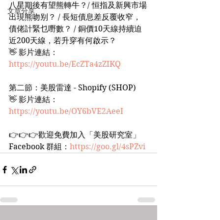
八星期後有望熊轉牛？/ 恒指及新興市場
文章分享
出現熊吻别？ / 長短債息差反覆收窄，
債佬計緊乜嘢數？ / 銅價10天線持續迫
近200天線，若升穿有何啟示？
👋 影片連結：
https://youtu.be/EcZTa4zZIKQ
第二節：美股雷達 - Shopify (SHOP)
👋 影片連結：
https://youtu.be/OY6bVE2AeeI
👉👉👉歡迎免費加入「美股研究室」
Facebook 群組：
https://goo.gl/4sPZvi