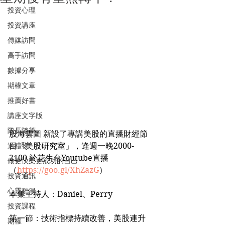
投資心理
投資講座
傳媒訪問
高手訪問
數據分享
期權文章
推薦好書
講座文字版
隊長隨筆
股海雲圖 新設了專講美股的直播財經節
送禮物
目「美股研究室」，逢週一晚2000-
2100 於花生台Youtube直播
做更快樂更成功的自己
（
https://goo.gl/XhZazG
）
投資通訊
心靈雞湯
本集主持人：Daniel、Perry
投資課程
第一節：技術指標持續改善，美股連升
期權