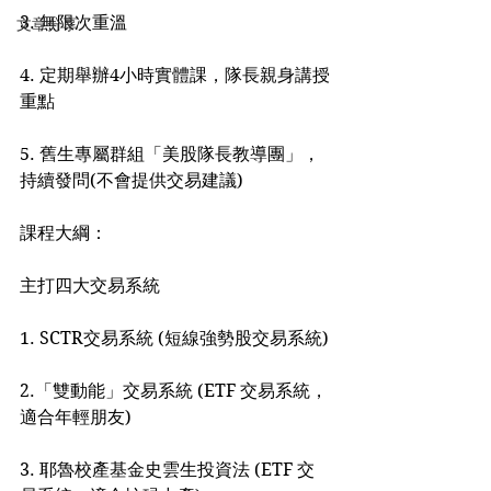
3. 無限次重溫
文章分享
4. 定期舉辦4小時實體課，隊長親身講授
重點
5. 舊生專屬群組「美股隊長教導團」，
持續發問(不會提供交易建議)
課程大綱：
主打四大交易系統
1. SCTR交易系統 (短線強勢股交易系統)
2.「雙動能」交易系統 (ETF 交易系統，
適合年輕朋友)
3. 耶魯校產基金史雲生投資法 (ETF 交