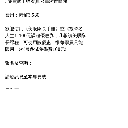
. 免費網上收看其它屆次實體課
費用：港幣3,580
歡迎使用《美股隊長手冊》或《投資名
人堂》100元課程優惠券，凡報讀美股隊
長課程，可使用該優惠，惟每學員只能
限用一次(最多減免學費100元)
報名及查詢：
請發訊息至本專頁或
電郵至: lifeislonggamma@gmail.com