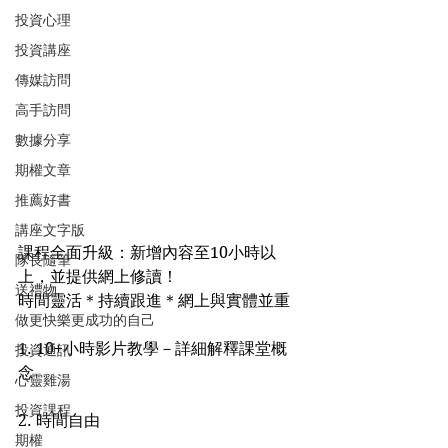
投資心理
投資講座
傳媒訪問
高手訪問
數據分享
期權文章
推薦好書
講座文字版
課程全面升級：新增內容至10小時以
隊長隨筆
上，並提供網上修讀！
送禮物
時間靈活＊持續跟進＊網上與實體並重
做更快樂更成功的自己
1. 10+小時影片教學－詳細解釋課堂概
投資通訊
念
心靈雞湯
投資課程
2. 時間自由
期權