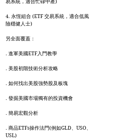
易系統，適合忙碌中產)
4. 永恆組合 (ETF 交易系統，適合低風
險穩健人士)
另全面覆蓋：
. 進軍美國ETF入門教學
. 美股初階技術分析攻略
. 如何找出美股強勢股及板塊
. 發掘美國市場獨有的投資機會
. 簡易宏觀分析
. 商品ETFs操作法門(例如GLD、USO、
USL)