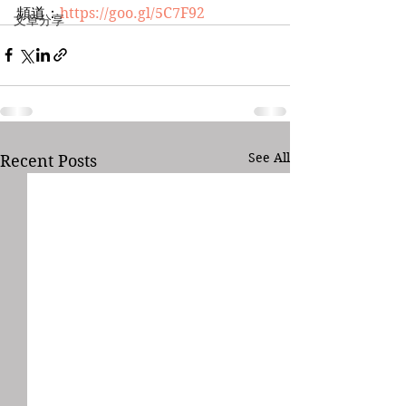
頻道：
https://goo.gl/5C7F92
文章分享
See All
Recent Posts