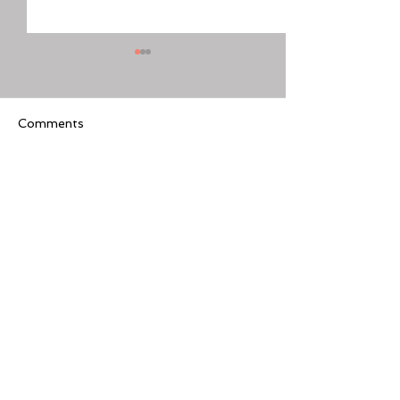
Comments
Write a comment...
[美股隊長] 如何周一至週
【黃金交叉】標普
五24小時交易美股
黃金交叉
Featured Review