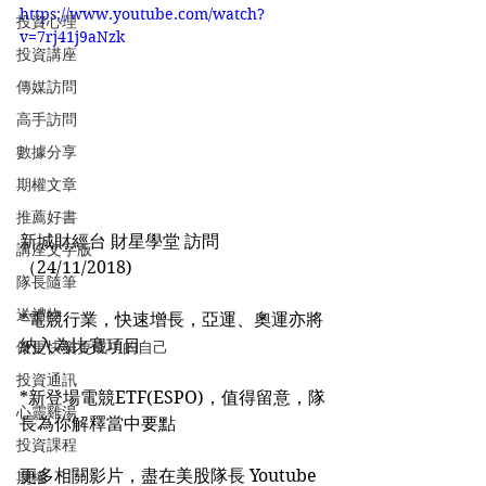
https://www.youtube.com/watch?
投資心理
v=7rj41j9aNzk
投資講座
傳媒訪問
高手訪問
數據分享
期權文章
推薦好書
新城財經台 財星學堂 訪問
講座文字版
（24/11/2018)
隊長隨筆
送禮物
*電競行業，快速增長，亞運、奧運亦將
納入為比賽項目
做更快樂更成功的自己
投資通訊
*新登場電競ETF(ESPO)，值得留意，隊
心靈雞湯
長為你解釋當中要點
投資課程
更多相關影片，盡在美股隊長 Youtube 
期權