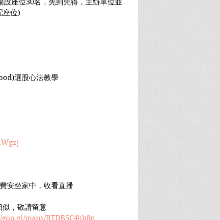
每場設座位30名，先到先得，主辦單位並
座位)
 Wood)選股心法教學
rnWgzj
免費安坐家中，收看直播
座相似，敬請留意
://goo.gl/maps/BTDB5C4kb8n