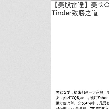
【美股雷達】美國Onli
Tinder致勝之道
男歡女愛，從來都是一大商機，
友，如以ICQ亂add，或用Ya
更方便此舉。交友App中，最受歡
已坐擁5,000萬會員，2018年