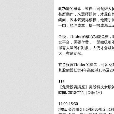
此功能的概念，來自共同創辦人Jon
甚麼動作，來選擇照片，才最自然
鏡面，因水氣變得模糊，他隨手
一閃，順理成章，掃一掃成為Tin
最後，Tinder的核心功能免
友平台，需要付費，一開始吸引
得有大量潛在對象，人們才會駐
大，亦是徒然。
有意投資Tinder的讀者，可留意其母
其股價暫低於4年高位減15%及
⬇️⬇️⬇️
【免費投資講座】美股科技女股神
時間: 2018年11月24日(六)
14:00-15:30
地點: 尖沙咀金巴利道35號金巴利