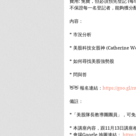
費用: 免費，但必須預先登記 (
不保證每一名登記者，能夠獲分配
內容：
* 市況分析
* 美股科技女股神 (Catherine
* 如何尋找美股強勢股
* 問與答
👋👋 報名連結：
https://goo.gl/
備註：
*「美股隊長教導團團員」，可
* 本講座內容，跟11月13日講
* 會場Google 地圖連結： 
https