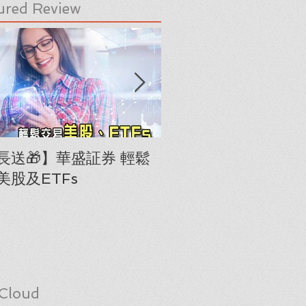
ured Review
長送🎁】華盛証券 輕鬆
下載《美股隊長手冊
美股及ETFs
「板塊輪動圖」(RRG
Cloud