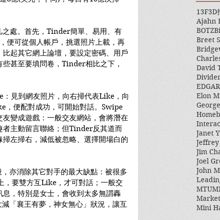
13F
3D
Ajahn
BOTZ
B
之處。首先，Tinder簡單、易用、有
Breet 
ok，便可從個人帳戶，挑選照片上載，再
Bridge
，比起其它網上論壇，要設定密碼、用戶
Charle
些甚至要填問卷，Tinder相比之下，
David 
Divide
EDGAR
Elon M
ipe：見到網友照片，向右掃代表Like，向
George
ike，便配對成功，可開始對話。Swipe
Homeb
交友變成遊戲：一般交友網站，會將潛在
Intera
者主動留言聯絡；但Tinder反其道而
Janet Y
緣掃左掃右，減低被忽略、選擇開場白的
Jeffre
。
Jim Ch
Joel Gr
John 
戲般，亦消除其它對手的最大缺點：被很多
Leadin
r上，要雙方互Like，才可對話；一般交
MTUM
訊息，特別是女士，會收到太多無謂轟
Market
舉大減「襄王有夢，神女無心」狀況，讓互
Mini H