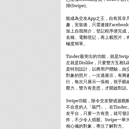
掃(Swipe)。
能成為交友App之王，自有其非凡
趣，安裝後，只需連接Facebo
加上自我簡介，登記程序便完成
名稱、電郵登記，再上載照片，有
極度簡單。
Tinder最突出的功能，就是Sw
左就是Dislike，只要雙方互相L
是特別設計，以將用戶體驗，由
對象的照片，一次過展示，有興趣
行，每次只展示一張相，視乎眼
壓力，雙方有意思，才開啟對話
Swipe功能，除令交友變成遊
不合意的人「敲門」。在Tinde
友平台，只要一方有意，就可發
炸，不少令人煩厭。Swipe一
相心儀的對象，專注了解對方。