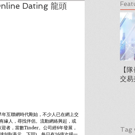
Feat
ne Dating 龍頭
【隊
交易
早年互聯網時代剛始，不少人已在網上交
hoo有緣人，尋找伴侶。流動網絡興起，或
迎者，當數Tinder。公司經6年發展，
Tag 
收入達8億(美元，下同)，每日有16億次掃一