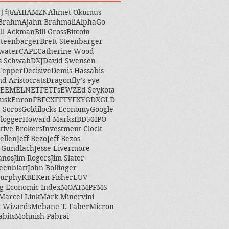
打印
AAII
AMZN
Ahmet Okumus
 Brahm
Ajahn Brahmali
AlphaGo
ill Ackman
Bill Gross
Bitcoin
Steenbarger
Brett Steenbarger
water
CAPE
Catherine Wood
s Schwab
DXJ
David Swensen
Tepper
Decisive
Demis Hassabis
nd Aristocrats
Dragonfly’s eye
EEM
ELN
ETF
ETFs
EWZ
Ed Seykota
usk
Enron
FB
FCX
FFTY
FXY
GDX
GLD
 Soros
Goldilocks Economy
Google
logger
Howard Marks
IBD50
IPO
ctive Brokers
Investment Clock
ellen
Jeff Bezo
Jeff Bezos
y Gundlach
Jesse Livermore
anos
Jim Rogers
Jim Slater
eenblatt
John Bollinger
Murphy
KBE
Ken Fisher
LUV
g Economic Index
MOAT
MPF
MS
Marcel Link
Mark Minervini
 Wizards
Mebane T. Faber
Micron
abits
Mohnish Pabrai