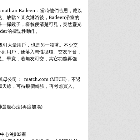
athan Badeen：當時他們苦思，應以
、放鬆？某次淋浴後，Badeen浴室的
掃一掃鏡子，樣貌便清楚可見，突然靈光
der的標誌性動作。
費，吸引大量用戶，也是另一殺著。不少交
不到用戶，便落入惡性循環。交友平台，
足。畢竟，若無友可交，其它功能再強
公司：  match.com (MTCH)，不過
200天線，可待股價轉強，再考慮買入。
選股心法(再度加場)
中心9樓03室