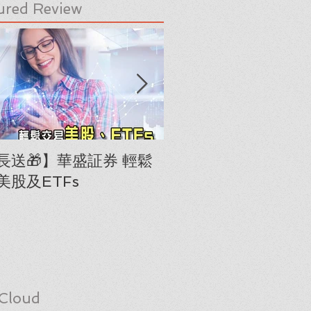
ured Review
長送🎁】華盛証券 輕鬆
下載《美股隊長手冊
美股及ETFs
「板塊輪動圖」(RRG
Cloud