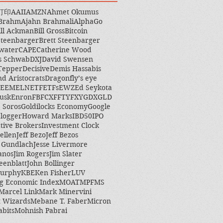
打印
AAII
AMZN
Ahmet Okumus
 Brahm
Ajahn Brahmali
AlphaGo
ill Ackman
Bill Gross
Bitcoin
Steenbarger
Brett Steenbarger
water
CAPE
Catherine Wood
s Schwab
DXJ
David Swensen
Tepper
Decisive
Demis Hassabis
nd Aristocrats
Dragonfly’s eye
EEM
ELN
ETF
ETFs
EWZ
Ed Seykota
usk
Enron
FB
FCX
FFTY
FXY
GDX
GLD
 Soros
Goldilocks Economy
Google
logger
Howard Marks
IBD50
IPO
ctive Brokers
Investment Clock
ellen
Jeff Bezo
Jeff Bezos
y Gundlach
Jesse Livermore
anos
Jim Rogers
Jim Slater
eenblatt
John Bollinger
Murphy
KBE
Ken Fisher
LUV
g Economic Index
MOAT
MPF
MS
Marcel Link
Mark Minervini
 Wizards
Mebane T. Faber
Micron
abits
Mohnish Pabrai