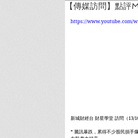
【傳媒訪問】點評Mic
https://www.youtube.com/
新城財經台 財星學堂 訪問（13/10/
* 騰訊暴跌，累得不少股民損手爛