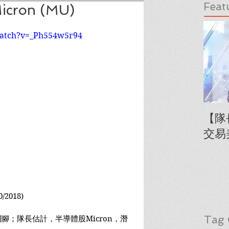
Feat
ron (MU)
watch?v=_Ph554w5r94
【隊
交易
2018)
Tag 
腳；隊長估計，半導體股Micron，潛