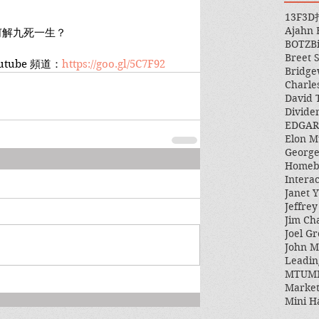
13F
3D
Ajahn
何解九死一生？
BOTZ
B
Breet 
tube 頻道：
https://goo.gl/5C7F92
Bridge
Charle
David 
Divide
EDGAR
Elon M
George
Homeb
Intera
Janet Y
Jeffre
Jim Ch
Joel Gr
John 
Leadin
MTUM
Market
Mini H